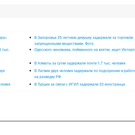
ира»
В Запорожье 25-летнюю девушку задержали за торговлю
запрещенными веществами. Фото
 тыс.
Одесского чиновника, пойманного на взятке, ищет Интер
В Алматы за сутки задержали почти 1,7 тыс. человек
вух
В Латвии двух человек задержали по подозрению в работ
на разведку РФ
еловек
В Турции за связи с ИГИЛ задержали 23 иностранца