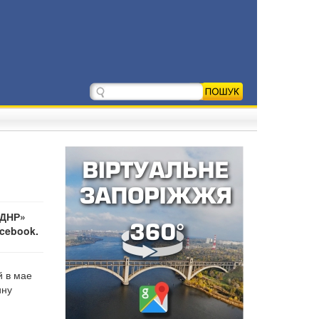
 ДНР»
cebook.
й в мае
ину