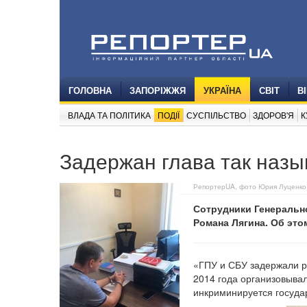
ГОЛОВНА
ЗАПОРІЖЖЯ
УКРАЇНА
СВІТ
В
ВЛАДА ТА ПОЛІТИКА
ПОДІЇ
СУСПІЛЬСТВО
ЗДОРОВ'Я
К
Задержан глава так наз
РепортерUA, фото Юрия Луценко
Сотрудники Генеральн
Романа Лягина. Об это
«ГПУ и СБУ задержали р
2014 года организовыва
инкриминируется госуда