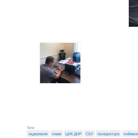
Теги:
задержали
глава
ЦИК ДНР
СБУ
прокуратура
поймал