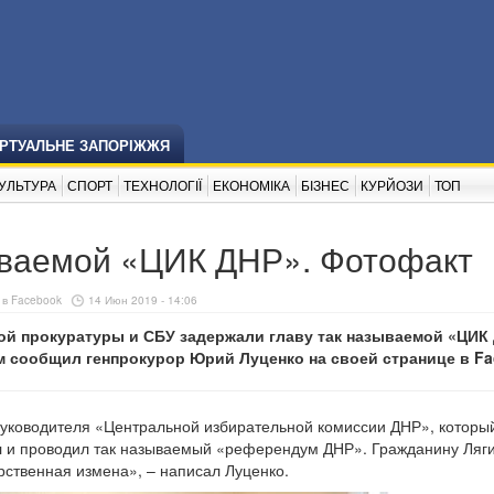
ІРТУАЛЬНЕ ЗАПОРІЖЖЯ
УЛЬТУРА
СПОРТ
ТЕХНОЛОГІЇ
ЕКОНОМІКА
БІЗНЕС
КУРЙОЗИ
ТОП
ываемой «ЦИК ДНР». Фотофакт
 в Facebook
14 Июн 2019 - 14:06
ой прокуратуры и СБУ задержали главу так называемой «ЦИК
м сообщил генпрокурор Юрий Луценко на своей странице в Fa
уководителя «Центральной избирательной комиссии ДНР», которы
л и проводил так называемый «референдум ДНР». Гражданину Ляг
рственная измена», – написал Луценко.