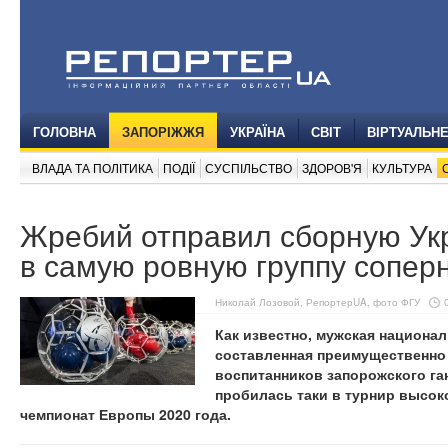
ГОЛОВНА
ЗАПОРІЖЖЯ
УКРАЇНА
СВІТ
ВІРТУАЛЬН
ВЛАДА ТА ПОЛІТИКА
ПОДІЇ
СУСПІЛЬСТВО
ЗДОРОВ'Я
КУЛЬТУРА
Жребий отправил сборную Ук
в самую ровную группу сопер
Николай Лозовой, РепортерUA, фото ФГУ
Как известно, мужская национал
составленная преимущественно 
воспитанников запорожского га
пробилась таки в турнир высоко
чемпионат Европы 2020 года.