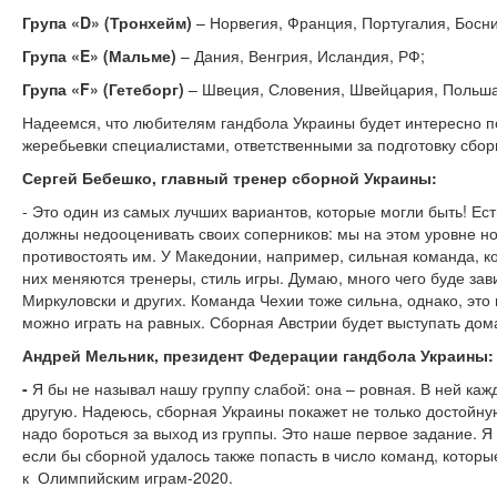
Група «D» (Тронхейм)
– Норвегия, Франция, Португалия, Босни
Група «E» (Мальме)
– Дания, Венгрия, Исландия, РФ;
Група «F» (Гетеборг)
– Швеция, Словения, Швейцария, Польша
Надеемся, что любителям гандбола Украины будет интересно по
жеребьевки специалистами, ответственными за подготовку сбор
Сергей Бебешко, главный тренер сборной Украины:
- Это один из самых лучших вариантов, которые могли быть! Ес
должны недооценивать своих соперников: мы на этом уровне но
противостоять им. У Македонии, например, сильная команда, кот
них меняются тренеры, стиль игры. Думаю, много чего буде зави
Миркуловски и других. Команда Чехии тоже сильна, однако, это 
можно играть на равных. Сборная Австрии будет выступать дома
Андрей Мельник, президент Федерации гандбола Украины:
-
Я бы не называл нашу группу слабой: она – ровная. В ней ка
другую. Надеюсь, сборная Украины покажет не только достойную
надо бороться за выход из группы. Это наше первое задание. Я
если бы сборной удалось также попасть в число команд, котор
к Олимпийским играм-2020.