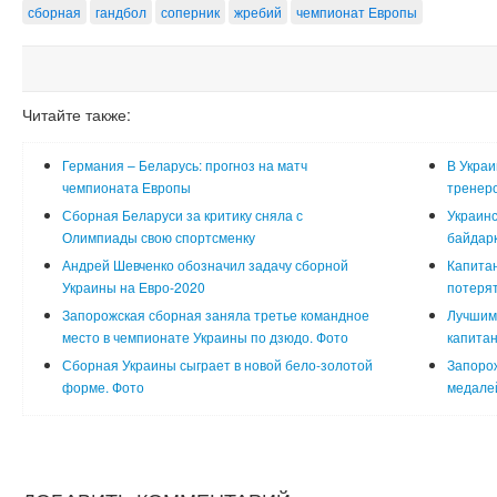
сборная
гандбол
соперник
жребий
чемпионат Европы
Читайте также:
Германия – Беларусь: прогноз на матч
В Украи
чемпионата Европы
тренер
Сборная Беларуси за критику сняла с
Украинс
Олимпиады свою спортсменку
байдарк
Андрей Шевченко обозначил задачу сборной
Капитан
Украины на Евро-2020
потерят
Запорожская сборная заняла третье командное
Лучшим
место в чемпионате Украины по дзюдо. Фото
капитан
Сборная Украины сыграет в новой бело-золотой
Запорож
форме. Фото
медалей