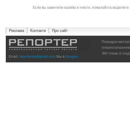
Если вы заметили ошибку в тексте, пожалуйста выделите 
Реклама
Контакти
Про сайт
Передрук матеріа
гіперпосиланням 
ЗМІ тільки зі зг
Email:
reporterzp@gmail.com
Мы в
Google+