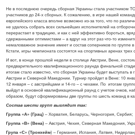
Не в последнюю очередь сборная Украины стала участником Т
участников до 24-х сборных. К сожалению, в игре нашей команд
европейского класса вполне возможно из-за того, что по разли
не удалось собрать всех сильнейших исполнителей на отборочн
перерастает в традицию, и как с ней эффективно бороться, вряд
сдержанными оптимистами – а вдруг на этот раз что-то изменит
немаловажное значение имеет и состав соперников по группе 
Кстати, игры чемпионата состоятся на спортивных аренах трех
И вот, в конце прошлой недели в столице Австрии, Вене, состо
предварительного квалификационного раунда финальной стади
итогам стало известно, что сборная Украины будет выступать в
Австрии и Северной Македонии. Турнир пройдет в Вене: 10 ян
12 января – с австрийцами и 14-го – с чехами. По итогам груп
выйдут в основной квалификационный раунд с учетом очков, на
образом, будут сформированы две группы по шесть команд в ка
Состав шести групп выглядит так:
Группа «А» (Грац)
– Хорватия, Беларусь, Черногория, Сербия;
Группа «В» (Вена)
– Австрия, Чехия, Северная Македония, Укр
Група «С» (Тронхейм
) – Германия, Испания, Латвия, Нидерлан