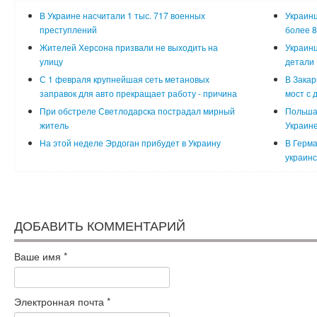
В Украине насчитали 1 тыс. 717 военных
Украинц
преступлений
более 8
Жителей Херсона призвали не выходить на
Украинц
улицу
детали
С 1 февраля крупнейшая сеть метановых
В Закар
заправок для авто прекращает работу - причина
мост с 
При обстреле Светлодарска пострадал мирный
Польша
житель
Украин
На этой неделе Эрдоган прибудет в Украину
В Герма
украинс
ДОБАВИТЬ КОММЕНТАРИЙ
Ваше имя
*
Электронная почта
*