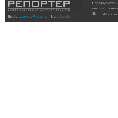
Передрук матеріа
гіперпосиланням 
ЗМІ тільки зі зг
Email:
reporterzp@gmail.com
Мы в
Google+