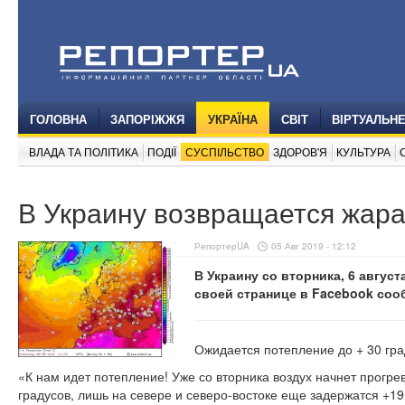
ГОЛОВНА
ЗАПОРІЖЖЯ
УКРАЇНА
СВІТ
ВІРТУАЛЬН
ВЛАДА ТА ПОЛІТИКА
ПОДІЇ
СУСПІЛЬСТВО
ЗДОРОВ'Я
КУЛЬТУРА
В Украину возвращается жар
РепортерUA
05 Авг 2019 - 12:12
В Украину со вторника, 6 август
своей странице в Facebook соо
Ожидается потепление до + 30 гра
«К нам идет потепление! Уже со вторника воздух начнет прогре
градусов, лишь на севере и северо-востоке еще задержатся +19