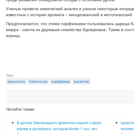
Ученые провели химический анализ и узнали некоторые ингреди
известных с истории аромата – мендезианский и метопианский.
Предполагается, что этими парфюмами пользовалась царица Кл
мирра - смола из деревьев семейства бурзеровые. Также в сост
корица.
Теги:
археологи
Клеопатра
парфюмер
раскопки
Читайте также:
В центре Хмельницкого археологи нашли старую
Археол
корчму и артефакты, которым более 1 тыс. лет.
человеч