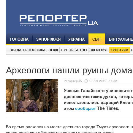
ГОЛОВНА
ЗАПОРІЖЖЯ
УКРАЇНА
СВІТ
ВІРТУАЛЬН
ВЛАДА ТА ПОЛІТИКА
ПОДІЇ
СУСПІЛЬСТВО
ЗДОРОВ'Я
КУЛЬТУРА
Археологи нашли руины дом
РепортерUA
13 Авг 2019 - 16:32
Ученые Гавайского университет
древнеегипетских духов, котор
использовались царицей Клеопа
этом
сообщает
The Times.
Во время раскопок на месте древнего города Тмуит археологи
среди развалин обнаружили сосуды с остатками духов.