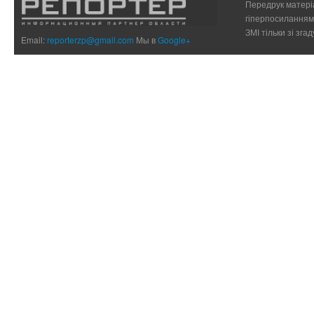
Передрук матеріа
гіперпосиланням 
ЗМІ тільки зі зг
Email:
reporterzp@gmail.com
Мы в
Google+