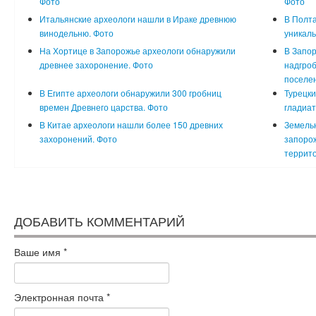
Фото
Фото
Итальянские археологи нашли в Ираке древнюю
В Полта
винодельню. Фото
уникаль
На Хортице в Запорожье археологи обнаружили
В Запор
древнее захоронение. Фото
надгроб
поселен
В Египте археологи обнаружили 300 гробниц
Турецки
времен Древнего царства. Фото
гладиат
В Китае археологи нашли более 150 древних
Земельн
захоронений. Фото
запорож
террито
ДОБАВИТЬ КОММЕНТАРИЙ
Ваше имя
*
Электронная почта
*