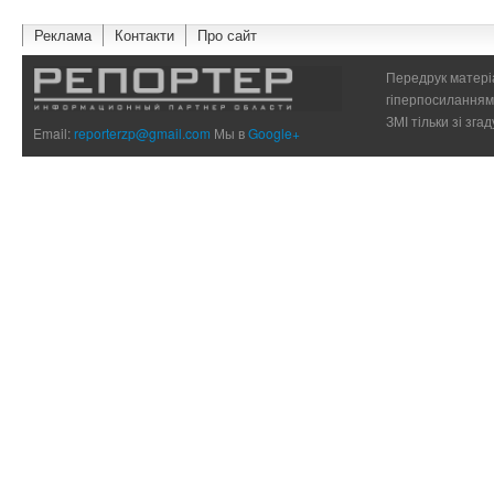
Реклама
Контакти
Про сайт
Передрук матеріа
гіперпосиланням 
ЗМІ тільки зі зг
Email:
reporterzp@gmail.com
Мы в
Google+