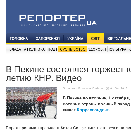
ГОЛОВНА
ЗАПОРІЖЖЯ
УКРАЇНА
СВІТ
ВІРТУАЛЬН
ВЛАДА ТА ПОЛІТИКА
ПОДІЇ
СУСПІЛЬСТВО
ЗДОРОВ'Я
КУЛЬТУРА
В Пекине состоялся торжеств
летию КНР. Видео
РепортерUA, видео Youtube
01 Окт 2019 - 
В Пекине во вторник, 1 октябр
истории страны военный парад 
пишет
Корреспондент
.
Парад принимал президент Китая Си Цзиньпин: его везли на л