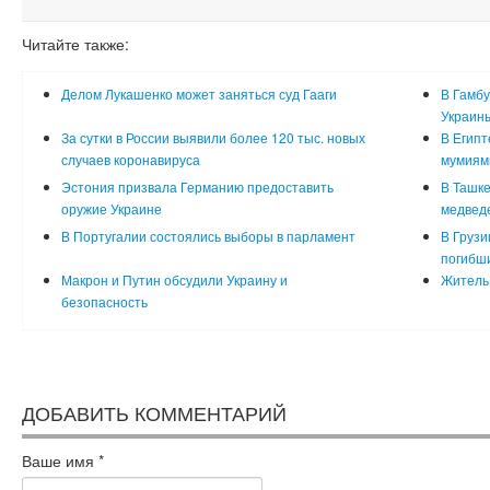
Читайте также:
Делом Лукашенко может заняться суд Гааги
В Гамбу
Украин
За сутки в России выявили более 120 тыс. новых
В Египт
случаев коронавируса
мумиям
Эстония призвала Германию предоставить
В Ташке
оружие Украине
медвед
В Португалии состоялись выборы в парламент
В Грузи
погибш
Макрон и Путин обсудили Украину и
Житель 
безопасность
ДОБАВИТЬ КОММЕНТАРИЙ
Ваше имя
*