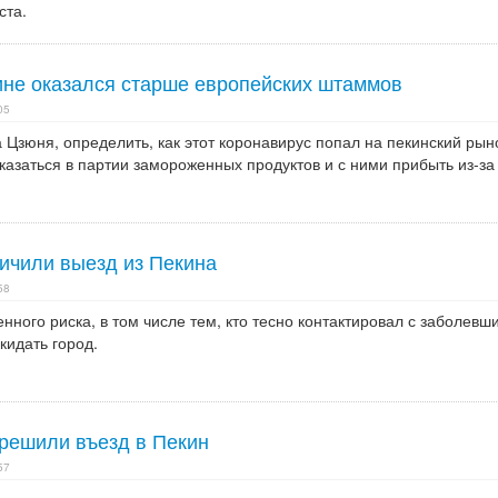
ста.
ине оказался старше европейских штаммов
05
Цзюня, определить, как этот коронавирус попал на пекинский рын
казаться в партии замороженных продуктов и с ними прибыть из-за
ничили выезд из Пекина
58
ного риска, в том числе тем, кто тесно контактировал с заболевш
кидать город.
решили въезд в Пекин
57