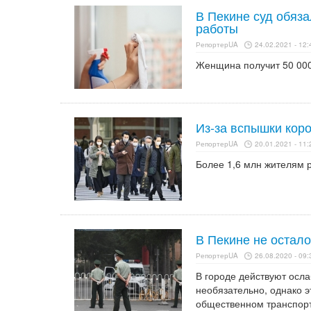
В Пекине суд обяза
работы
РепортерUA
24.02.2021 - 12:
Женщина получит 50 000
Из-за вспышки кор
РепортерUA
20.01.2021 - 11:
Более 1,6 млн жителям 
В Пекине не остал
РепортерUA
26.08.2020 - 09:
В городе действуют осл
необязательно, однако 
общественном транспорте