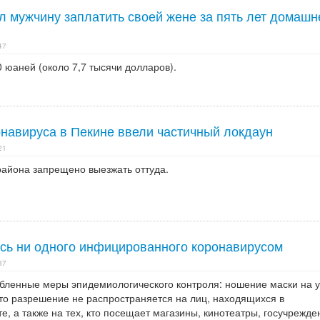
л мужчину заплатить своей жене за пять лет домашн
47
 юаней (около 7,7 тысячи долларов).
онавируса в Пекине ввели частичный локдаун
21
района запрещено выезжать оттуда.
ось ни одного инфицированного коронавирусом
37
абленные меры эпидемиологического контроля: ношение маски на 
это разрешение не распространяется на лиц, находящихся в
, а также на тех, кто посещает магазины, кинотеатры, госучрежде