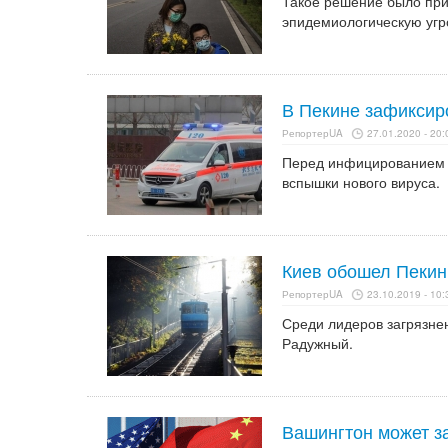
Такое решение было при
эпидемиологическую угро
В Пекине зафиксир
РепортерUA
27.01.2020 - 20:
Перед инфицированием 
вспышки нового вируса.
Киев обошел Пекин
РепортерUA
23.10.2019 - 10:
Среди лидеров загрязнен
Радужный.
Вашингтон может з