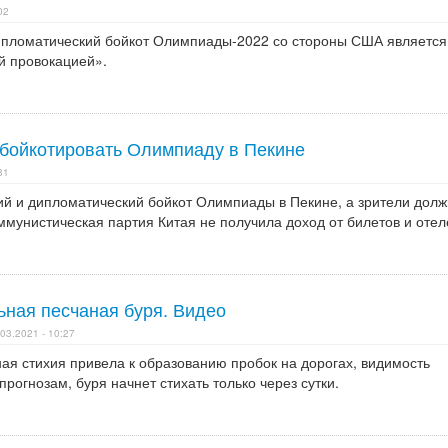
02
дипломатический бойкот Олимпиады-2022 со стороны США является
й провокацией».
 бойкотировать Олимпиаду в Пекине
31
й и дипломатический бойкот Олимпиады в Пекине, а зрители дол
ммунистическая партия Китая не получила доход от билетов и отел
ьная песчаная буря. Видео
03.2021 - 10:27
ая стихия привела к образованию пробок на дорогах, видимость
рогнозам, буря начнет стихать только через сутки.