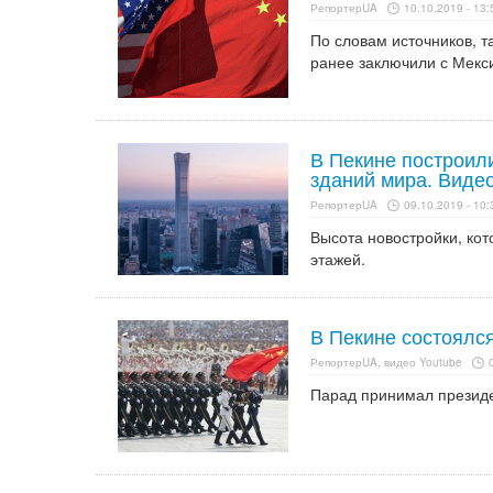
РепортерUA
10.10.2019 - 13:
По словам источников, 
ранее заключили с Мекс
В Пекине построил
зданий мира. Виде
РепортерUA
09.10.2019 - 10:
Высота новостройки, кот
этажей.
В Пекине состоялс
РепортерUA, видео Youtube
Парад принимал президе