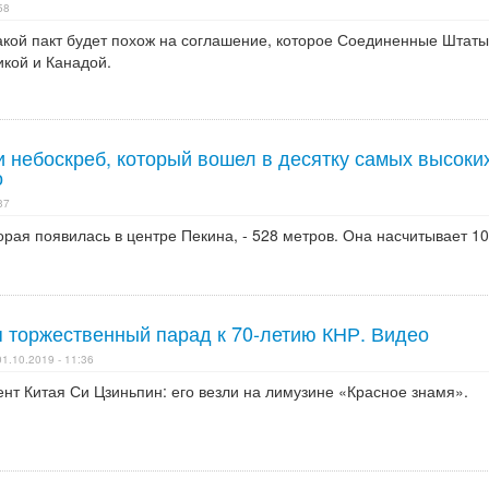
58
такой пакт будет похож на соглашение, которое Соединенные Штаты
икой и Канадой.
и небоскреб, который вошел в десятку самых высоки
о
37
орая появилась в центре Пекина, - 528 метров. Она насчитывает 1
я торжественный парад к 70-летию КНР. Видео
01.10.2019 - 11:36
нт Китая Си Цзиньпин: его везли на лимузине «Красное знамя».