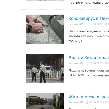
прочие многолюдные ме
Коронавирус в Пек
РепортерUA
19.06.2020 - 10:
По словам эпидемиолога 
весьма сложно. Он мог о
границы.
Власти Китая огра
РепортерUA
16.06.2020 - 18:
Людям из группы повышен
COVID-19, запрещено по
Жителям Уханя раз
РепортерUA
05.06.2020 - 15: