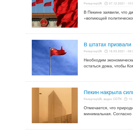
РепортерUA
07.12.2021 - 10:
В Пекине заявили, что 
«вопиющей политическо
В штатах призвали
РепортерUA
16.03.2021 - 09:
Необходим экономически
остаться дома, чтобы Ко
Пекин накрыла сил
РепортерUA, видео CGTN
15.
Отмечается, что природн
минимальная. Согласно п