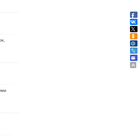
ок,
ими