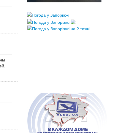
жны
ей.