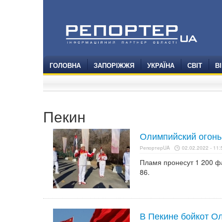
ГОЛОВНА
ЗАПОРІЖЖЯ
УКРАЇНА
СВІТ
В
Пекин
Олимпийский огонь 
РепортерUA
02.02.2022 - 11:
Пламя пронесут 1 200 ф
86.
В Пекине бойкот О