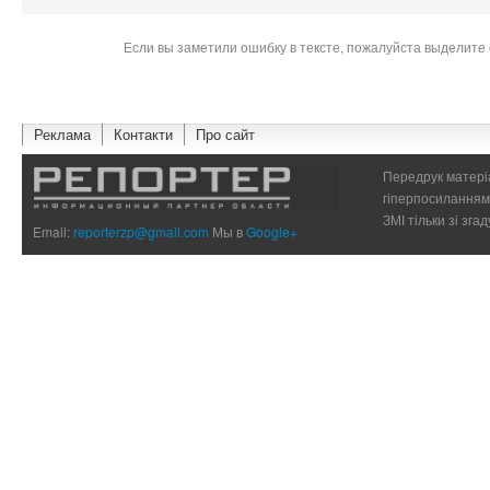
Если вы заметили ошибку в тексте, пожалуйста выделите 
Реклама
Контакти
Про сайт
Передрук матеріа
гіперпосиланням 
ЗМІ тільки зі зг
Email:
reporterzp@gmail.com
Мы в
Google+