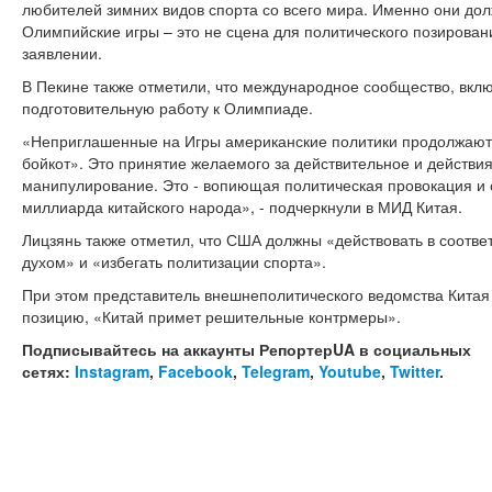
любителей зимних видов спорта со всего мира. Именно они до
Олимпийские игры – это не сцена для политического позировани
заявлении.
В Пекине также отметили, что международное сообщество, вкл
подготовительную работу к Олимпиаде.
«Неприглашенные на Игры американские политики продолжают
бойкот». Это принятие желаемого за действительное и действи
манипулирование. Это - вопиющая политическая провокация и 
миллиарда китайского народа», - подчеркнули в МИД Китая.
Лицзянь также отметил, что США должны «действовать в соотв
духом» и «избегать политизации спорта».
При этом представитель внешнеполитического ведомства Китая
позицию, «Китай примет решительные контрмеры».
Подписывайтесь на аккаунты РепортерUA в социальных
сетях:
Instagram
,
Facebook
,
Telegram
,
Youtube
,
Twitter
.