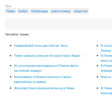
Теги:
Пекин
бойкот
Олимпиада
новости мира
общество
Читайте также:
Олимпийский огонь уже в Китае. Фото
В штата
Пекине
Пекин накрыла сильная песчаная буря. Видео
В Пекин
жене за
Из-за вспышки коронавируса в Пекине ввели
В Пекин
частичный локдаун
инфици
Коронавирус в Пекине оказался старше
Власти 
европейских штаммов
Жителям Уханя разрешили въезд в Пекин
В Пекин
корона