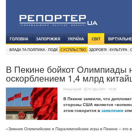
ГОЛОВНА
ЗАПОРІЖЖЯ
УКРАЇНА
СВІТ
ВІРТУАЛЬН
ВЛАДА ТА ПОЛІТИКА
ПОДІЇ
СУСПІЛЬСТВО
ЗДОРОВ'Я
КУЛЬТУРА
В Пекине бойкот Олимпиады 
оскорблением 1,4 млрд китай
РепортерUA
07 Дек 2021 - 10:02
В Пекине заявили, что диплома
стороны США является «вопиющ
этом говорится в
заявлении
спи
«Зимние Олимпийские и Паралимпийские игры в Пекине – это в