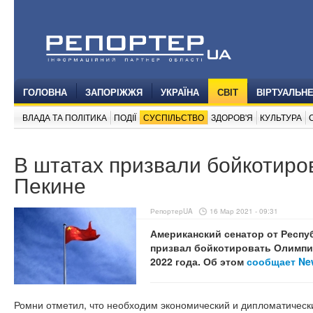
ГОЛОВНА
ЗАПОРІЖЖЯ
УКРАЇНА
СВІТ
ВІРТУАЛЬН
ВЛАДА ТА ПОЛІТИКА
ПОДІЇ
СУСПІЛЬСТВО
ЗДОРОВ'Я
КУЛЬТУРА
В штатах призвали бойкотиро
Пекине
РепортерUA
16 Мар 2021 - 09:31
Американский сенатор от Респу
призвал бойкотировать Олимпиа
2022 года. Об этом
сообщает New
Ромни отметил, что необходим экономический и дипломатическ