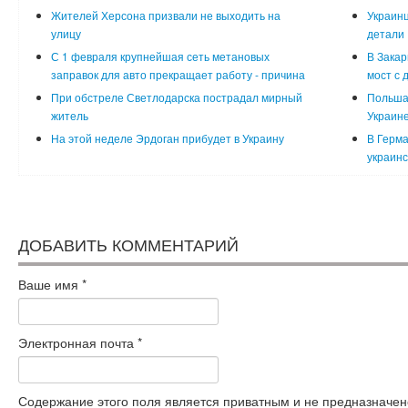
Жителей Херсона призвали не выходить на
Украинц
улицу
детали
С 1 февраля крупнейшая сеть метановых
В Закар
заправок для авто прекращает работу - причина
мост с 
При обстреле Светлодарска пострадал мирный
Польша
житель
Украин
На этой неделе Эрдоган прибудет в Украину
В Герма
украинс
ДОБАВИТЬ КОММЕНТАРИЙ
Ваше имя
*
Электронная почта
*
Содержание этого поля является приватным и не предназначено