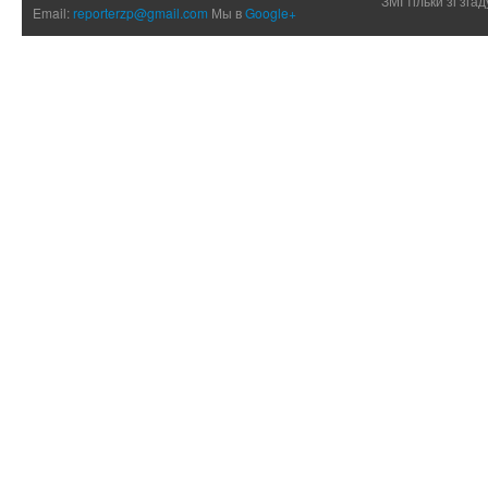
ЗМІ тільки зі зг
Email:
reporterzp@gmail.com
Мы в
Google+