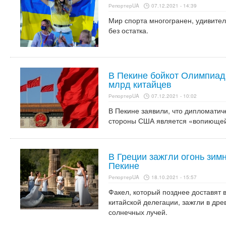
РепортерUA
07.12.2021 - 14:39
Мир спорта многогранен, удивител
без остатка.
В Пекине бойкот Олимпиад
млрд китайцев
РепортерUA
07.12.2021 - 10:02
В Пекине заявили, что дипломати
стороны США является «вопиющей
В Греции зажгли огонь зи
Пекине
РепортерUA
18.10.2021 - 15:57
Факел, который позднее доставят
китайской делегации, зажгли в др
солнечных лучей.