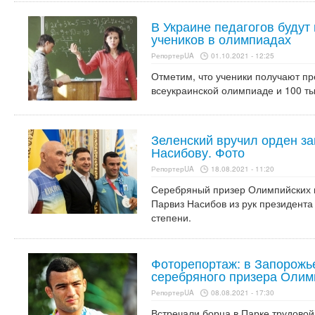
В Украине педагогов будут
учеников в олимпиадах
РепортерUA
01.10.2021 - 12:25
Отметим, что ученики получают пр
всеукраинской олимпиаде и 100 ты
Зеленский вручил орден з
Насибову. Фото
РепортерUA
18.08.2021 - 11:20
Серебряный призер Олимпийских и
Парвиз Насибов из рук президента 
степени.
Фоторепортаж: в Запорожь
серебряного призера Оли
РепортерUA
08.08.2021 - 17:30
Встречали борца в Парке трудовой