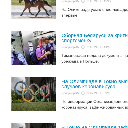
РепортерUA
02.08.2021 - 16:27
На Олимпиаде усыпление лошади,
впервые
Сборная Беларуси за крит
спортсменку
РепортерUA
02.08.2021 - 14:56
Тимановская подала документы на
убежища в Польше.
На Олимпиаде в Токио выя
случаев коронавируса
РепортерUA
29.07.2021 - 09:33
По информации Организационного 
коронавируса, зафиксированных в
В Токио на Олимпиаде заф