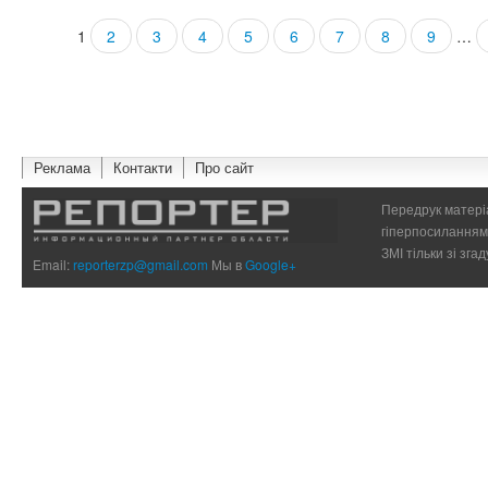
1
2
3
4
5
6
7
8
9
…
Страницы
Реклама
Контакти
Про сайт
Передрук матеріа
гіперпосиланням 
ЗМІ тільки зі зг
Email:
reporterzp@gmail.com
Мы в
Google+