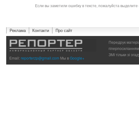
Если вы заметили ошибку в тексте, пожалуйста выделите 
Реклама
Контакти
Про сайт
Передрук матеріа
гіперпосиланням 
ЗМІ тільки зі зг
Email:
reporterzp@gmail.com
Мы в
Google+