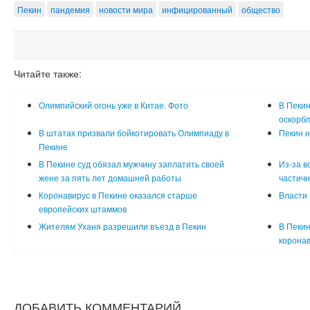
Пекин
пандемия
новости мира
инфицированный
общество
Читайте также:
Олимпийский огонь уже в Китае. Фото
В Пеки
оскорбл
В штатах призвали бойкотировать Олимпиаду в
Пекин н
Пекине
В Пекине суд обязал мужчину заплатить своей
Из-за в
жене за пять лет домашней работы
частичн
Коронавирус в Пекине оказался старше
Власти 
европейских штаммов
Жителям Уханя разрешили въезд в Пекин
В Пекин
корона
ДОБАВИТЬ КОММЕНТАРИЙ