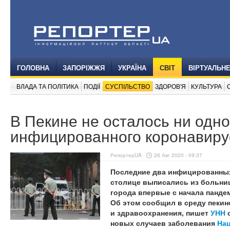
ГОЛОВНА
ЗАПОРІЖЖЯ
УКРАЇНА
СВІТ
ВІРТУАЛЬН
ВЛАДА ТА ПОЛІТИКА
ПОДІЇ
СУСПІЛЬСТВО
ЗДОРОВ'Я
КУЛЬТУРА
В Пекине не осталось ни одно
инфицированного коронавир
РепортерUA
26 Авг 2020 - 09:37
Последние два инфицированных
столице выписались из больни
города впервые с начала пандем
Об этом сообщил в среду пекин
и здравоохранения, пишет
УНН
новых случаев заболевания
Нац