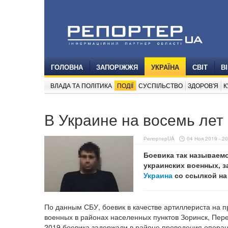
ГОЛОВНА
ЗАПОРІЖЖЯ
УКРАЇНА
СВІТ
В
ВЛАДА ТА ПОЛІТИКА
ПОДІЇ
СУСПІЛЬСТВО
ЗДОРОВ'Я
К
В Украине на восемь ле
РепортерUA
04 Ноя 2019 - 20
Боевика так называемо
украинских военных, 
Украина
со ссылкой н
По данным СБУ, боевик в качестве артиллериста на п
военных в районах населенных пунктов Зоринск, Пере
2019 боевика задержали в районе проведения опера