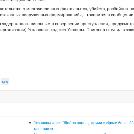
етельство о многочисленных фактах пыток, убийств, разбойных н
незаконных вооруженных формирований», - говорится в сообщении
ал задержанного виновным в совершении преступления, предусмотр
й организации) Уголовного кодекса Украины. Приговор вступил в за
суд
й
Украинцы через "Дію" на помощь армии собрали более 80
млн гривен