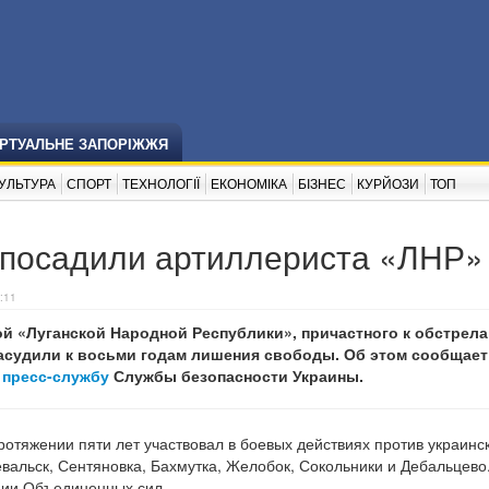
ІРТУАЛЬНЕ ЗАПОРІЖЖЯ
УЛЬТУРА
СПОРТ
ТЕХНОЛОГІЇ
ЕКОНОМІКА
БІЗНЕС
КУРЙОЗИ
ТОП
т посадили артиллериста «ЛНР»
:11
й «Луганской Народной Республики», причастного к обстрел
засудили к восьми годам лишения свободы. Об этом сообщае
а
пресс-службу
Службы безопасности Украины.
ротяжении пяти лет участвовал в боевых действиях против украинс
вальск, Сентяновка, Бахмутка, Желобок, Сокольники и Дебальцево
ции Объединенных сил.