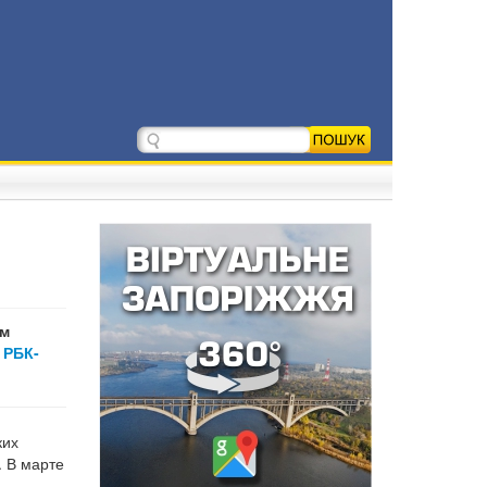
ам
т
РБК-
ких
. В марте