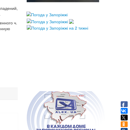
ападений,
.
енного ч.
конную