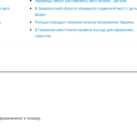
Украинцы смогут растаможить авто онлайн - детали
 авто
В Закарпатской области оборвался подвесной мост с деть
Видео
ь
Польша передаст оборонительное вооружение Украине
В Германии ужесточили правила въезда для украинских
туристов
назначено к показу.