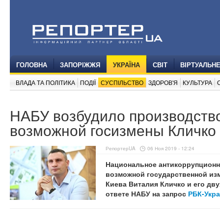
ГОЛОВНА
ЗАПОРІЖЖЯ
УКРАЇНА
СВІТ
ВІРТУАЛЬН
ВЛАДА ТА ПОЛІТИКА
ПОДІЇ
СУСПІЛЬСТВО
ЗДОРОВ'Я
КУЛЬТУРА
НАБУ возбудило производство
возможной госизмены Кличко
РепортерUA
06 Ноя 2019 - 12:24
Национальное антикоррупционн
возможной государственной из
Киева Виталия Кличко и его дву
ответе НАБУ на запрос
РБК-Укр