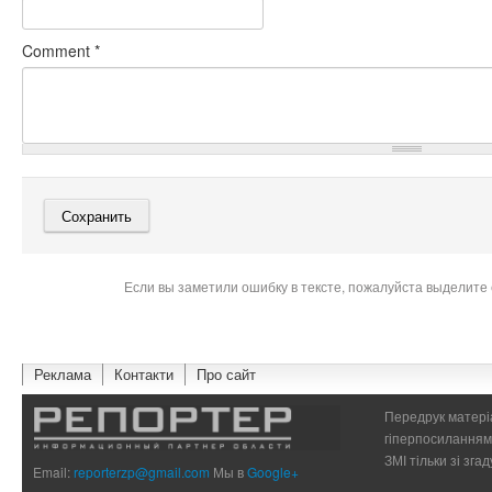
Comment
*
Если вы заметили ошибку в тексте, пожалуйста выделите 
Реклама
Контакти
Про сайт
Передрук матеріа
гіперпосиланням 
ЗМІ тільки зі зг
Email:
reporterzp@gmail.com
Мы в
Google+