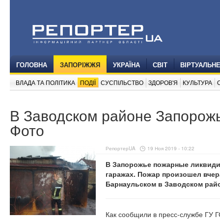
ГОЛОВНА
ЗАПОРІЖЖЯ
УКРАЇНА
СВІТ
ВІРТУАЛЬН
ВЛАДА ТА ПОЛІТИКА
ПОДІЇ
СУСПІЛЬСТВО
ЗДОРОВ'Я
КУЛЬТУРА
В Заводском районе Запорожь
Фото
РепортерUA
19 Ноя 2019 - 10:22
В Запорожье пожарные ликвиди
гаражах. Пожар произошел вчера
Барнаульском в Заводском рай
Как сообщили в пресс-службе ГУ Г