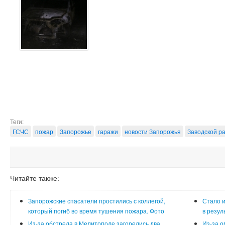
Теги:
ГСЧС
пожар
Запорожье
гаражи
новости Запорожья
Заводской р
Читайте также:
Запорожские спасатели простились с коллегой,
Стало и
который погиб во время тушения пожара. Фото
в резул
Из-за обстрела в Мелитополе загорелись два
Из-за о