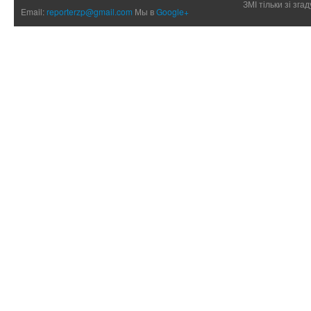
ЗМІ тільки зі зг
Email:
reporterzp@gmail.com
Мы в
Google+