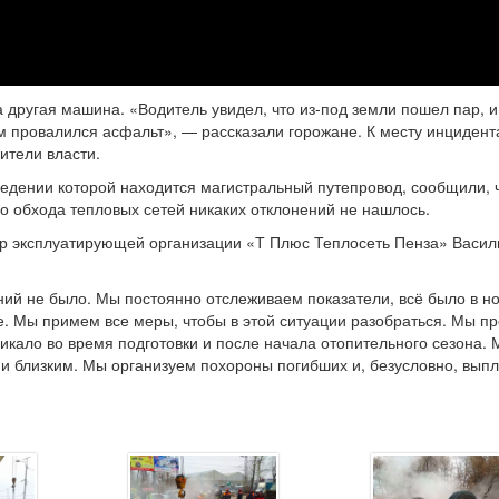
другая машина. «Водитель увидел, что из-под земли пошел пар, и
им провалился асфальт», — рассказали горожане. К месту инцидент
ители власти.
едении которой находится магистральный путепровод, сообщили, 
о обхода тепловых сетей никаких отклонений не нашлось.
р эксплуатирующей организации «Т Плюс Теплосеть Пенза» Васил
ний не было. Мы постоянно отслеживаем показатели, всё было в н
е. Мы примем все меры, чтобы в этой ситуации разобраться. Мы п
никало во время подготовки и после начала отопительного сезона.
и близким. Мы организуем похороны погибших и, безусловно, вып