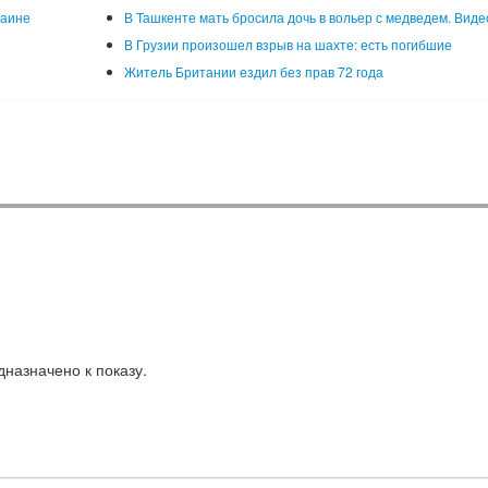
раине
В Ташкенте мать бросила дочь в вольер с медведем. Виде
В Грузии произошел взрыв на шахте: есть погибшие
Житель Британии ездил без прав 72 года
назначено к показу.