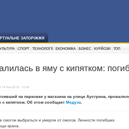
ІРТУАЛЬНЕ ЗАПОРІЖЖЯ
УЛЬТУРА
СПОРТ
ТЕХНОЛОГІЇ
ЕКОНОМІКА
БІЗНЕС
КУРЙОЗИ
ТОП
алилась в яму с кипятком: поги
19 Ноя 2019 - 12:45
тоявший на парковке у магазина на улице Аустрина, провалил
е с кипятком. Об этом сообщает
Медуза
.
е смогли выбраться и умерли от ожогов. Личности погибших
ощи крана.