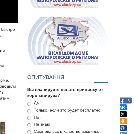
 быстро
а
что
ий
ОПИТУВАННЯ
орме,
роводили
Вы планируете делать прививку от
 Мы
коронавируса?
латим
3
Варианты
Да
Только, если это будет бесплатно
Нет
Не знаю
Сомневаюсь в качестве вакцины,