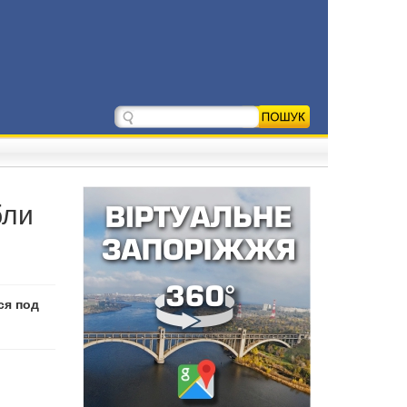
бли
ся под