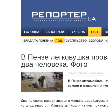
ГОЛОВНА
ЗАПОРІЖЖЯ
УКРАЇНА
СВІТ
В
ВЛАДА ТА ПОЛІТИКА
ПОДІЇ
СУСПІЛЬСТВО
ЗДОРОВ'Я
К
В Пензе легковушка пров
два человека. Фото
РепортерUA, фото Интерфакс
В Пензе автомобиль, с
землю и оказался в ям
Два человека, находившиеся в машине Lada Largus, н
устанавливаются. Машину вынимали из ямы при пом