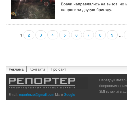
Врачи направлялись на вызов, но 
направили другую бригаду.
1
2
3
4
5
6
7
8
9
…
Страницы
Реклама
Контакти
Про сайт
Передрук матеріа
гіперпосиланням 
ЗМІ тільки зі зг
Email:
reporterzp@gmail.com
Мы в
Google+