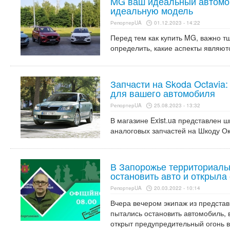
MG ваш идеальный автомоб
идеальную модель
РепортерUA
01.12.2023 - 14:22
Перед тем как купить MG, важно т
определить, какие аспекты являют
Запчасти на Skoda Octavia
для вашего автомобиля
РепортерUA
25.08.2023 - 13:32
В магазине Exist.ua представлен 
аналоговых запчастей на Шкоду О
В Запорожье территориаль
остановить авто и открыла 
РепортерUA
20.03.2022 - 10:14
Вчера вечером экипаж из предста
пытались остановить автомобиль, 
открыт предупредительный огонь в