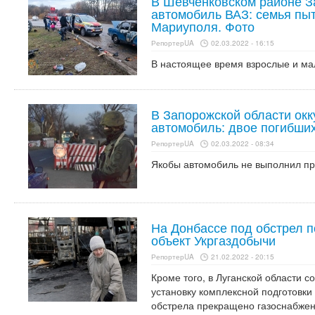
В Шевченковском районе З
автомобиль ВАЗ: семья пыт
Мариуполя. Фото
РепортерUA
02.03.2022 - 16:15
В настоящее время взрослые и ма
В Запорожской области ок
автомобиль: двое погибши
РепортерUA
02.03.2022 - 08:34
Якобы автомобиль не выполнил пр
На Донбассе под обстрел 
объект Укргаздобычи
РепортерUA
21.02.2022 - 20:15
Кроме того, в Луганской области с
установку комплексной подготовки 
обстрела прекращено газоснабжен