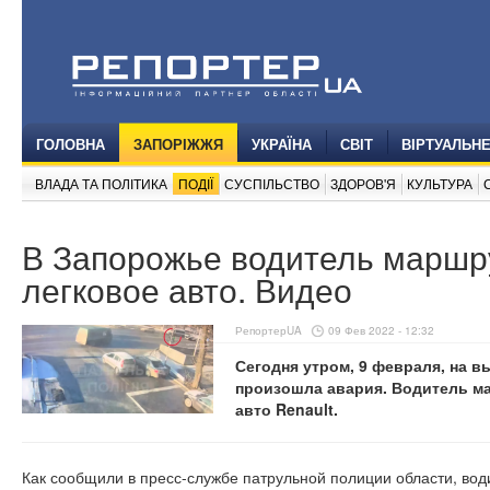
ГОЛОВНА
ЗАПОРІЖЖЯ
УКРАЇНА
СВІТ
ВІРТУАЛЬН
ВЛАДА ТА ПОЛІТИКА
ПОДІЇ
СУСПІЛЬСТВО
ЗДОРОВ'Я
КУЛЬТУРА
В Запорожье водитель маршру
легковое авто. Видео
РепортерUA
09 Фев 2022 - 12:32
Сегодня утром, 9 февраля, на 
произошла авария. Водитель ма
авто Renault.
Как сообщили в пресс-службе патрульной полиции области, вод