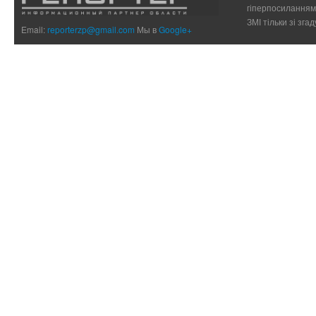
гіперпосиланням 
ЗМІ тільки зі зг
Email:
reporterzp@gmail.com
Мы в
Google+