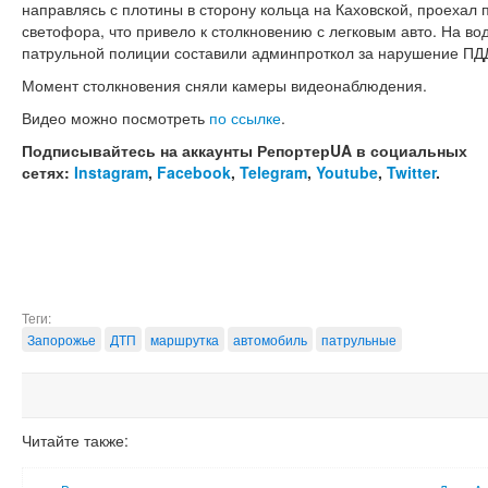
направлясь с плотины в сторону кольца на Каховской, проехал
светофора, что привело к столкновению с легковым авто. На в
патрульной полиции составили админпроткол за нарушение ПДД,
Момент столкновения сняли камеры видеонаблюдения.
Видео можно посмотреть
по ссылке
.
Подписывайтесь на аккаунты РепортерUA в социальных
сетях:
Instagram
,
Facebook
,
Telegram
,
Youtube
,
Twitter
.
Теги:
Запорожье
ДТП
маршрутка
автомобиль
патрульные
Читайте также: