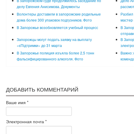
В запорожском суде продолжилось заседание по
Дело Ан
делу Евгения Анисимова. Документы
рассмот
Волонтеры доставили в запорожские родильные
Разбил 
дома более 300 упаковок подгузников. Фото
мастер 
В Запорожье возобновляется учебный процесс
В Запор
отправи
Запорожцы могут подать заявку на выплату
В Запо
«єПідтримки» до 31 марта
электр
В Запорожье полиция изъяла более 2,5 тонн
Важно: 
фальсифицированного алкоголя. Фото
коменда
ДОБАВИТЬ КОММЕНТАРИЙ
Ваше имя
*
Электронная почта
*