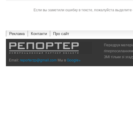
Если вы заметили ошибку в тексте, пожалуйста выделите 
Реклама
Контакти
Про сайт
Передрук матеріа
гіперпосиланням 
ЗМІ тільки зі зг
Email:
reporterzp@gmail.com
Мы в
Google+