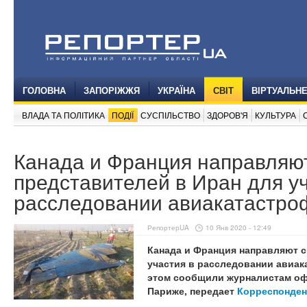
ГОЛОВНА
ЗАПОРІЖЖЯ
УКРАЇНА
СВІТ
ВІРТУАЛЬН
ВЛАДА ТА ПОЛІТИКА
ПОДІЇ
СУСПІЛЬСТВО
ЗДОРОВ'Я
КУЛЬТУРА
Канада и Франция направляю
представителей в Иран для уч
расследовании авиакатастр
РепортерUA
10 Янв 2020 - 12:49
Канада и Франция направляют с
участия в расследовании авиак
этом сообщили журналистам оф
Париже, передает
Корреспонден