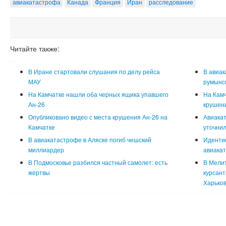
авиакатастрофа
Канада
Франция
Иран
расследование
Читайте также:
В Иране стартовали слушания по делу рейса
В авиак
МАУ
румынс
На Камчатке нашли оба черных ящика упавшего
На Камч
Ан-26
крушен
Опубликовано видео с места крушения Ан-26 на
Авиакат
Камчатке
уточнил
В авиакатастрофе в Аляске погиб чешский
Иденти
миллиардер
авиака
В Подмосковье разбился частный самолет: есть
В Мели
жертвы
курсант
Харько