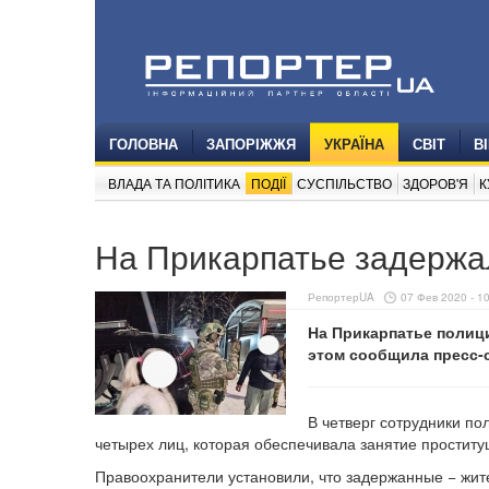
ГОЛОВНА
ЗАПОРІЖЖЯ
УКРАЇНА
СВІТ
В
ВЛАДА ТА ПОЛІТИКА
ПОДІЇ
СУСПІЛЬСТВО
ЗДОРОВ'Я
К
На Прикарпатье задержал
РепортерUA
07 Фев 2020 - 1
На Прикарпатье полици
этом сообщила пресс-
В четверг сотрудники п
четырех лиц, которая обеспечивала занятие простит
Правоохранители установили, что задержанные − жит