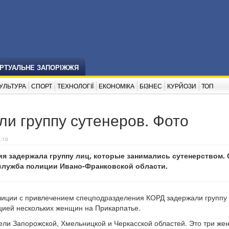
ІРТУАЛЬНЕ ЗАПОРІЖЖЯ
УЛЬТУРА
СПОРТ
ТЕХНОЛОГІЇ
ЕКОНОМІКА
БІЗНЕС
КУРЙОЗИ
ТОП
и группу сутенеров. Фото
0:10
я задержала группу лиц, которые занимались сутенерством.
служба полиции Ивано-Франковской области.
олиции с привлечением спецподразделения КОРД задержали группу 
уцией нескольких женщин на Прикарпатье.
ели Запорожской, Хмельницкой и Черкасской областей. Это три ж