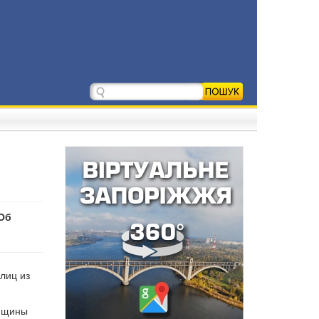
 Об
лиц из
енщины