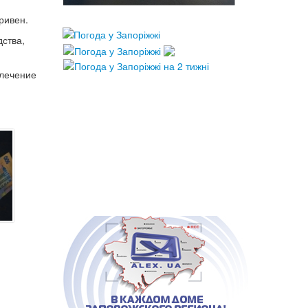
ривен.
ства,
влечение