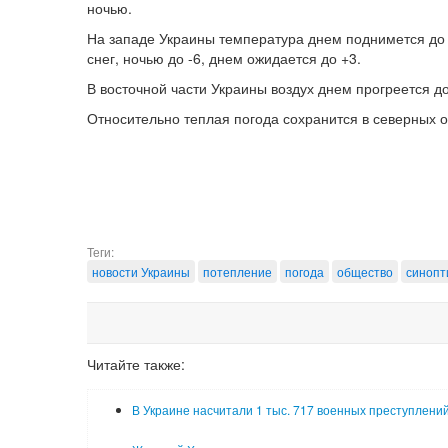
ночью.
На западе Украины температура днем поднимется до 
снег, ночью до -6, днем ожидается до +3.
В восточной части Украины воздух днем прогреется до
Относительно теплая погода сохранится в северных об
Теги:
новости Украины
потепление
погода
общество
синопт
Читайте также:
В Украине насчитали 1 тыс. 717 военных преступлени