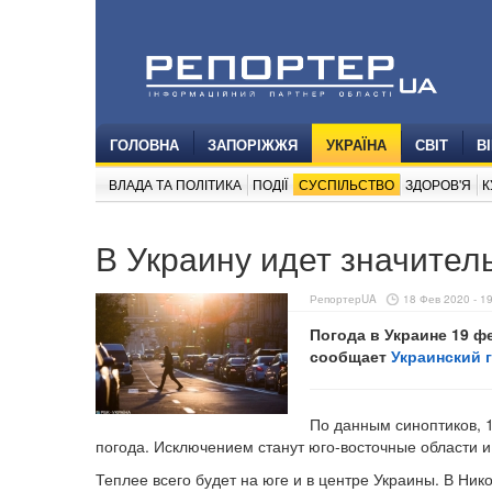
ГОЛОВНА
ЗАПОРІЖЖЯ
УКРАЇНА
СВІТ
В
ВЛАДА ТА ПОЛІТИКА
ПОДІЇ
СУСПІЛЬСТВО
ЗДОРОВ'Я
К
В Украину идет значител
РепортерUA
18 Фев 2020 - 1
Погода в Украине 19 ф
сообщает
Украинский 
По данным синоптиков, 
погода. Исключением станут юго-восточные области 
Теплее всего будет на юге и в центре Украины. В Ник