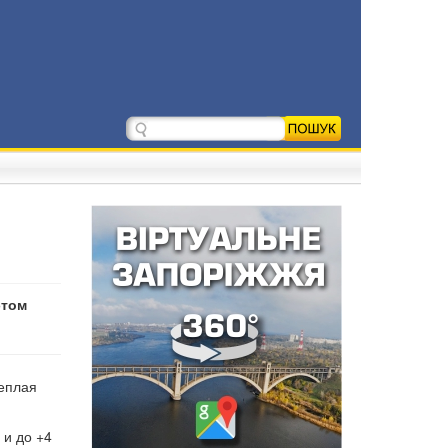
этом
теплая
 и до +4