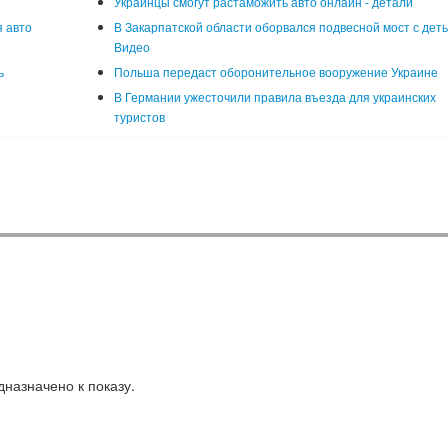
Украинцы смогут растаможить авто онлайн - детали
 авто
В Закарпатской области оборвался подвесной мост с деть
Видео
ь
Польша передаст оборонительное вооружение Украине
В Германии ужесточили правила въезда для украинских
туристов
назначено к показу.