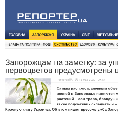
ГОЛОВНА
ЗАПОРІЖЖЯ
УКРАЇНА
СВІТ
ВІРТУАЛЬН
ВЛАДА ТА ПОЛІТИКА
ПОДІЇ
СУСПІЛЬСТВО
ЗДОРОВ'Я
КУЛЬТУРА
Запорожцам на заметку: за у
первоцветов предусмотрены
РепортерUA
13 Мар 2020 - 09:13
Самым распространенным объек
весной в Запорожье являются 
растений – сон-трава, брандушк
также подснежник складчатый –
Красную книгу Украины. Об этом пишет пресс-служба Запо