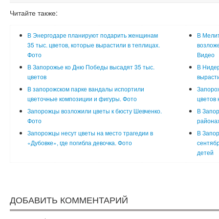
Читайте также:
В Энергодаре планируют подарить женщинам
В Мели
35 тыс. цветов, которые вырастили в теплицах.
возложе
Фото
Видео
В Запорожье ко Дню Победы высадят 35 тыс.
В Нидер
цветов
вырасти
В запорожском парке вандалы испортили
Запорож
цветочные композиции и фигуры. Фото
цветов 
Запорожцы возложили цветы к бюсту Шевченко.
В Запор
Фото
районах
Запорожцы несут цветы на место трагедии в
В Запор
«Дубовке», где погибла девочка. Фото
сентябр
детей
ДОБАВИТЬ КОММЕНТАРИЙ