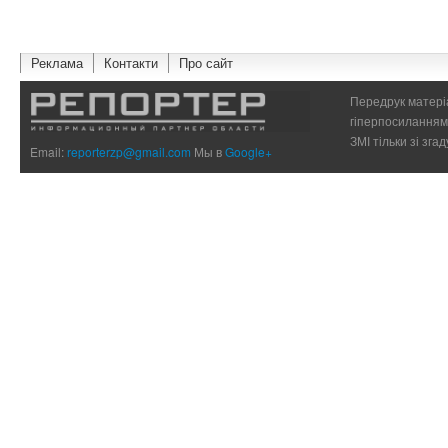
Реклама
Контакти
Про сайт
Передрук матеріа
гіперпосиланням 
ЗМІ тільки зі зг
Email:
reporterzp@gmail.com
Мы в
Google+