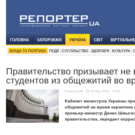
ГОЛОВНА
ЗАПОРІЖЖЯ
УКРАЇНА
СВІТ
ВІРТУАЛЬН
ВЛАДА ТА ПОЛІТИКА
ПОДІЇ
СУСПІЛЬСТВО
ЗДОРОВ'Я
КУЛЬТУРА
Правительство призывает не
студентов из общежитий во в
РепортерUA
18 Мар 2020 - 12:45
Кабинет министров Украины при
общежитий на время карантина 
премьер-министр Денис Шмыгал
правительства, передает корре