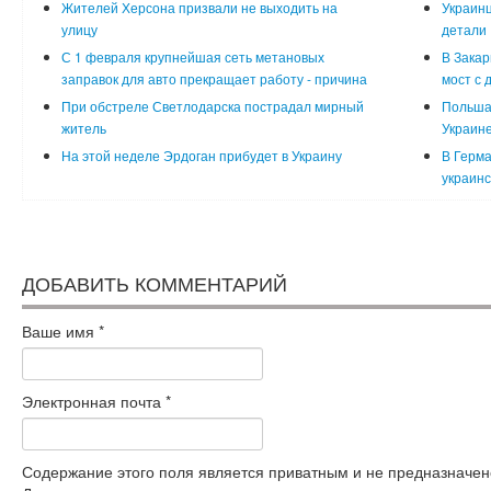
Жителей Херсона призвали не выходить на
Украинц
улицу
детали
С 1 февраля крупнейшая сеть метановых
В Закар
заправок для авто прекращает работу - причина
мост с 
При обстреле Светлодарска пострадал мирный
Польша
житель
Украин
На этой неделе Эрдоган прибудет в Украину
В Герма
украинс
ДОБАВИТЬ КОММЕНТАРИЙ
Ваше имя
*
Электронная почта
*
Содержание этого поля является приватным и не предназначено