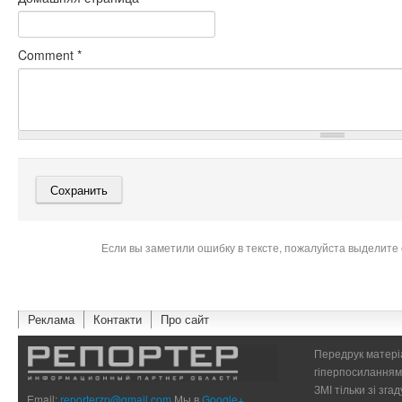
Comment
*
Если вы заметили ошибку в тексте, пожалуйста выделите 
Реклама
Контакти
Про сайт
Передрук матеріа
гіперпосиланням 
ЗМІ тільки зі зг
Email:
reporterzp@gmail.com
Мы в
Google+