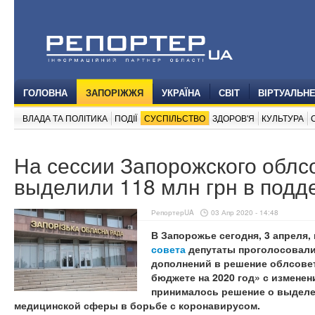
ГОЛОВНА
ЗАПОРІЖЖЯ
УКРАЇНА
СВІТ
ВІРТУАЛЬН
ВЛАДА ТА ПОЛІТИКА
ПОДІЇ
СУСПІЛЬСТВО
ЗДОРОВ'Я
КУЛЬТУРА
На сессии Запорожского облс
выделили 118 млн грн в под
РепортерUA
03 Апр 2020 - 14:48
В Запорожье сегодня, 3 апреля,
совета
депутаты проголосовали 
дополнений в решение облсовет
бюджете на 2020 год» с изменен
принималось решение о выделен
медицинской сферы в борьбе с коронавирусом.