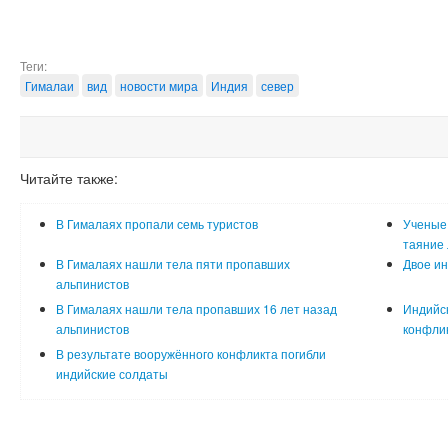
Теги:
Гималаи
вид
новости мира
Индия
север
Читайте также:
В Гималаях пропали семь туристов
Ученые
таяние 
В Гималаях нашли тела пяти пропавших
Двое ин
альпинистов
В Гималаях нашли тела пропавших 16 лет назад
Индийск
альпинистов
конфлик
В результате вооружённого конфликта погибли
индийские солдаты