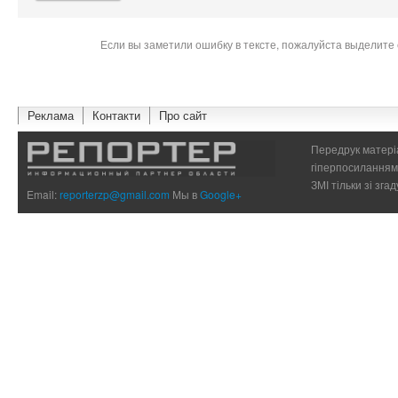
Если вы заметили ошибку в тексте, пожалуйста выделите 
Реклама
Контакти
Про сайт
Передрук матеріа
гіперпосиланням 
ЗМІ тільки зі зг
Email:
reporterzp@gmail.com
Мы в
Google+