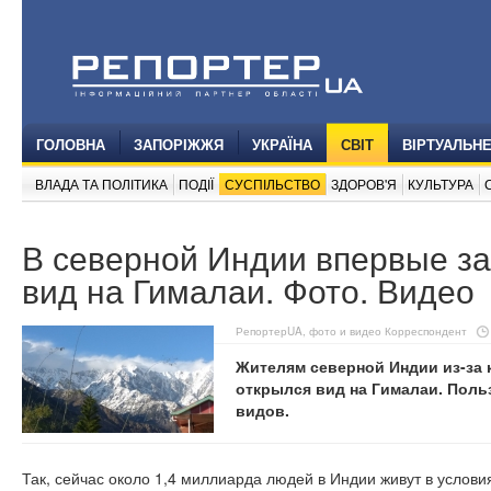
ГОЛОВНА
ЗАПОРІЖЖЯ
УКРАЇНА
СВІТ
ВІРТУАЛЬН
ВЛАДА ТА ПОЛІТИКА
ПОДІЇ
СУСПІЛЬСТВО
ЗДОРОВ'Я
КУЛЬТУРА
В северной Индии впервые за
вид на Гималаи. Фото. Видео
РепортерUA, фото и видео Корреспондент
Жителям северной Индии из-за 
открылся вид на Гималаи. Поль
видов.
Так, сейчас около 1,4 миллиарда людей в Индии живут в услов