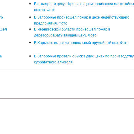
В столярном цеху в Кропивницком произошел масштабн
пожар. Фото
то
В Запорожье произошел пожар в цехе недействующего
предприятия. Фото
ошел
В Черниговской области произошел пожар в
деревообрабатывающем цеху. Фото
В Харькове выявили подпольный оружейный цех. Фото
а
В Запорожье провели обыск в двух цехах по производству
суррогатного алкоголя