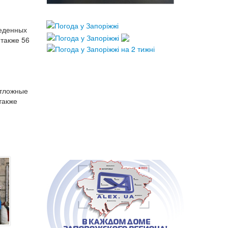
веденных
 также 56
отложные
также