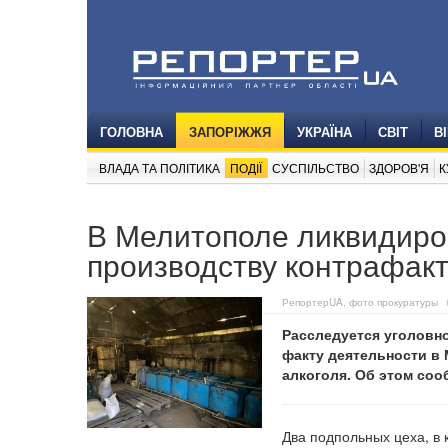
ГОЛОВНА
ЗАПОРІЖЖЯ
УКРАЇНА
СВІТ
В
ВЛАДА ТА ПОЛІТИКА
ПОДІЇ
СУСПІЛЬСТВО
ЗДОРОВ'Я
К
В Мелитополе ликвидиро
производству контрафакт
РепортерUA, фото прокуратуры
Расследуется уголовно
факту деятельности в
алкоголя. Об этом со
Два подпольных цеха, в