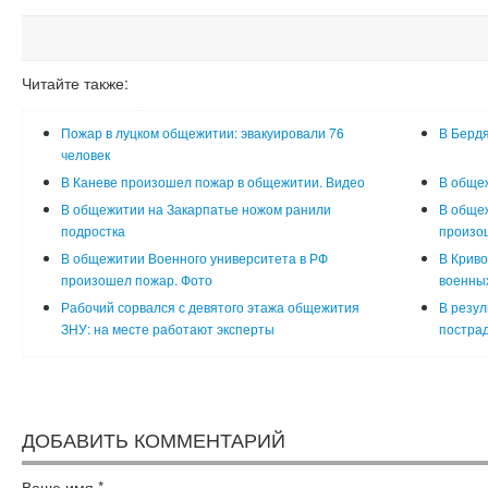
Читайте также:
Пожар в луцком общежитии: эвакуировали 76
В Бердя
человек
В Каневе произошел пожар в общежитии. Видео
В обще
В общежитии на Закарпатье ножом ранили
В общеж
подростка
произо
В общежитии Военного университета в РФ
В Криво
произошел пожар. Фото
военных
Рабочий сорвался с девятого этажа общежития
В резул
ЗНУ: на месте работают эксперты
пострад
ДОБАВИТЬ КОММЕНТАРИЙ
Ваше имя
*