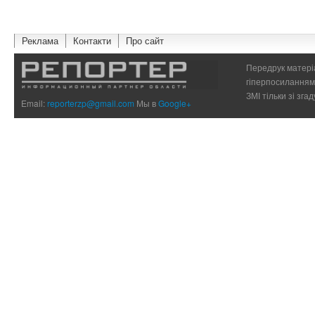
Реклама
Контакти
Про сайт
Передрук матеріа
гіперпосиланням 
ЗМІ тільки зі зг
Email:
reporterzp@gmail.com
Мы в
Google+