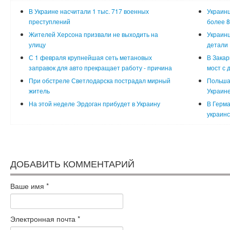
В Украине насчитали 1 тыс. 717 военных
Украинц
преступлений
более 8
Жителей Херсона призвали не выходить на
Украинц
улицу
детали
С 1 февраля крупнейшая сеть метановых
В Закар
заправок для авто прекращает работу - причина
мост с 
При обстреле Светлодарска пострадал мирный
Польша
житель
Украин
На этой неделе Эрдоган прибудет в Украину
В Герма
украинс
ДОБАВИТЬ КОММЕНТАРИЙ
Ваше имя
*
Электронная почта
*