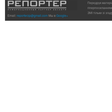
Передрук матеріа
гіперпосиланням 
ЗМІ тільки зі зг
Email:
reporterzp@gmail.com
Мы в
Google+