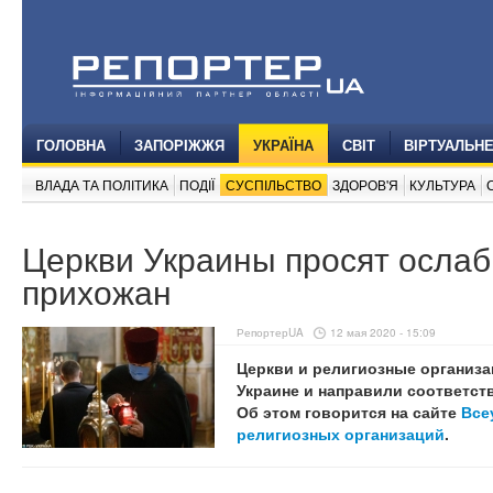
ГОЛОВНА
ЗАПОРІЖЖЯ
УКРАЇНА
СВІТ
ВІРТУАЛЬН
ВЛАДА ТА ПОЛІТИКА
ПОДІЇ
СУСПІЛЬСТВО
ЗДОРОВ'Я
КУЛЬТУРА
Церкви Украины просят ослаб
прихожан
РепортерUA
12 мая 2020 - 15:09
Церкви и религиозные организа
Украине и направили соответст
Об этом говорится на сайте
Все
религиозных организаций
.