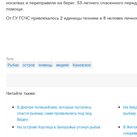
носилках и переправили на берег. 53-летнего спасенного пере
помощи.
От ГУ ГСЧС привлекалось 2 единицы техники и 8 человек личног
Теги:
Рыбак
остров
помощь
медики
Каневское
Читайте также:
В Днепре полицейские, которые пытались
На бер
спасти рыбака, сами провалились под лед.
рыбаку.
Видео
На острове Хортица в Запорожье утонул рыбак
В Житом
следами