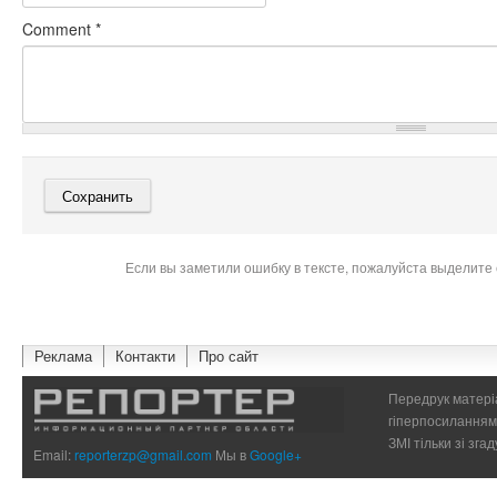
Comment
*
Если вы заметили ошибку в тексте, пожалуйста выделите 
Реклама
Контакти
Про сайт
Передрук матеріа
гіперпосиланням 
ЗМІ тільки зі зг
Email:
reporterzp@gmail.com
Мы в
Google+