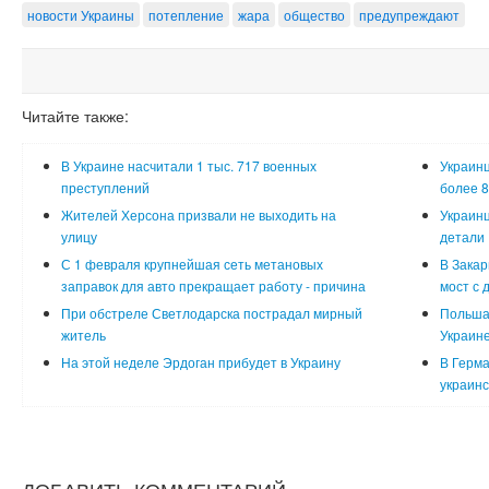
новости Украины
потепление
жара
общество
предупреждают
Читайте также:
В Украине насчитали 1 тыс. 717 военных
Украинц
преступлений
более 8
Жителей Херсона призвали не выходить на
Украинц
улицу
детали
С 1 февраля крупнейшая сеть метановых
В Закар
заправок для авто прекращает работу - причина
мост с 
При обстреле Светлодарска пострадал мирный
Польша
житель
Украин
На этой неделе Эрдоган прибудет в Украину
В Герма
украинс