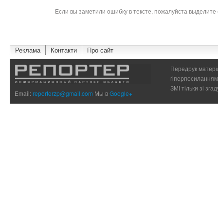
Если вы заметили ошибку в тексте, пожалуйста выделите 
Реклама
Контакти
Про сайт
Передрук матеріа
гіперпосиланням 
ЗМІ тільки зі зг
Email:
reporterzp@gmail.com
Мы в
Google+