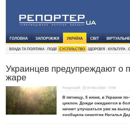
ГОЛОВНА
ЗАПОРІЖЖЯ
УКРАЇНА
СВІТ
ВІРТУАЛЬН
ВЛАДА ТА ПОЛІТИКА
ПОДІЇ
СУСПІЛЬСТВО
ЗДОРОВ'Я
КУЛЬТУРА
Украинцев предупреждают о
жаре
РепортерUA
04 Июн 2020 - 13:56
В пятницу, 5 июня, в Украине п
циклон. Дожди ожидаются в бол
начнет улучшаться уже на выход
сообщила синоптик Наталья Дид