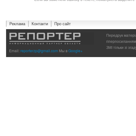
Реклама
Контакти
Про сайт
Передрук матеріа
гіперпосиланням 
ЗМІ тільки зі зг
Email:
reporterzp@gmail.com
Мы в
Google+