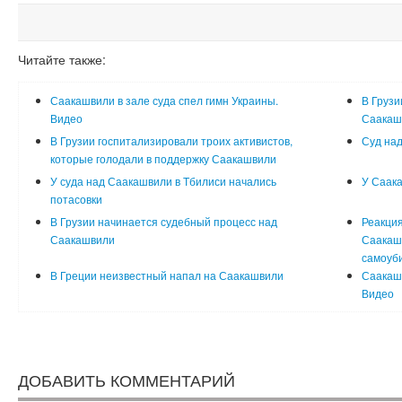
Читайте также:
Саакашвили в зале суда спел гимн Украины.
В Грузи
Видео
Саакаш
В Грузии госпитализировали троих активистов,
Суд над
которые голодали в поддержку Саакашвили
У суда над Саакашвили в Тбилиси начались
У Саак
потасовки
В Грузии начинается судебный процесс над
Реакция
Саакашвили
Саакашв
самоуб
В Греции неизвестный напал на Саакашвили
Саакашв
Видео
ДОБАВИТЬ КОММЕНТАРИЙ