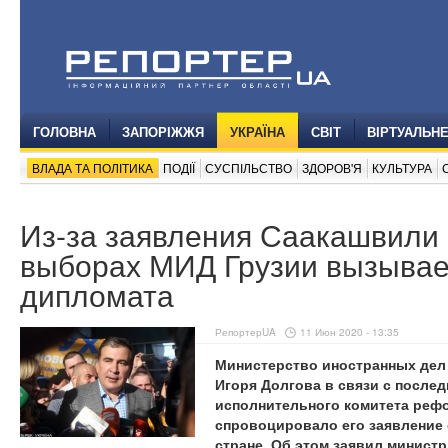
ГОЛОВНА
ЗАПОРІЖЖЯ
УКРАЇНА
СВІТ
ВІРТУАЛЬН
ВЛАДА ТА ПОЛІТИКА
ПОДІЇ
СУСПІЛЬСТВО
ЗДОРОВ'Я
КУЛЬТУРА
Из-за заявления Саакашвили 
выборах МИД Грузии вызывае
дипломата
РепортерUA
11 Июн 2020 - 13:35
Министерство иностранных дел 
Игоря Долгова в связи с после
исполнительного комитета реф
спровоцировало его заявление 
стране. Об этом заявил минист