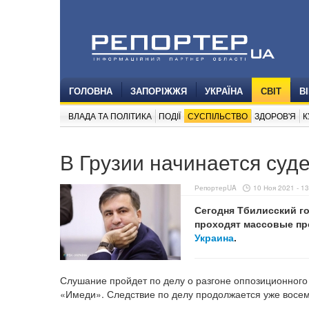
ГОЛОВНА
ЗАПОРІЖЖЯ
УКРАЇНА
СВІТ
В
ВЛАДА ТА ПОЛІТИКА
ПОДІЇ
СУСПІЛЬСТВО
ЗДОРОВ'Я
К
В Грузии начинается су
РепортерUA
10 Ноя 2021 - 13
Сегодня Тбилисский г
проходят массовые пр
Украина
.
Слушание пройдет по делу о разгоне оппозиционного 
«Имеди». Следствие по делу продолжается уже восем