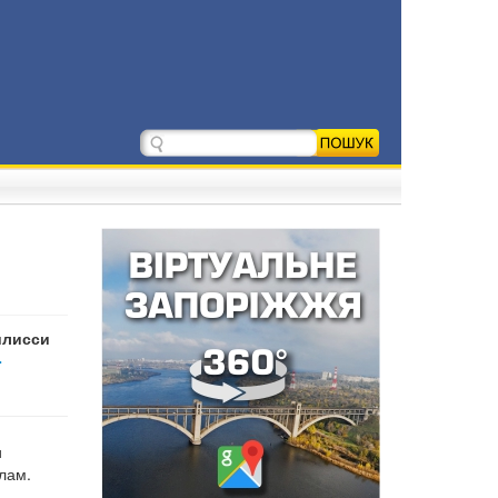
илисси
-
и
лам.