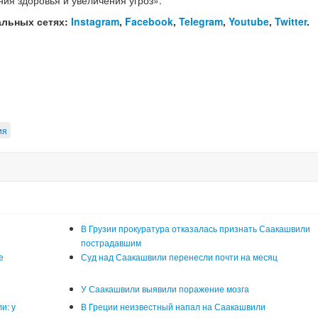
ия здоровья и увеличения угроз».
альных сетях:
Instagram
,
Facebook
,
Telegram
,
Youtube
,
Twitter
.
ия
В Грузии прокуратура отказалась признать Саакашвили
пострадавшим
е
Суд над Саакашвили перенесли почти на месяц
У Саакашвили выявили поражение мозга
и: у
В Греции неизвестный напал на Саакашвили