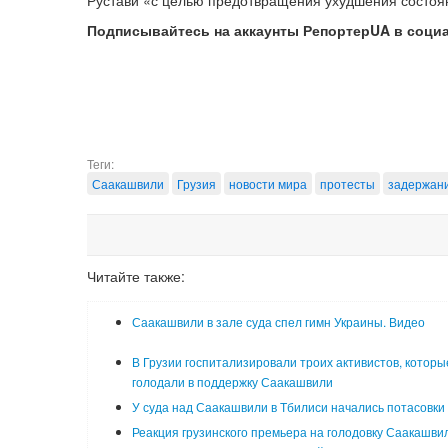
Рустави «с целью предотвращения ухудшения состоян
Подписывайтесь на аккаунты РепортерUA в соци
Теги:
Саакашвили
Грузия
новости мира
протесты
задержан
Читайте также:
Саакашвили в зале суда спел гимн Украины. Видео
В Грузии госпитализировали троих активистов, которы
голодали в поддержку Саакашвили
У суда над Саакашвили в Тбилиси начались потасовки
Реакция грузинского премьера на голодовку Саакашвил