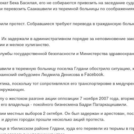
вокат Бека Басилая, его не собираются привозить на заседание суд
али перевозить Саакашвили из тюремной больницы по соображения
оили протест. Собравшиеся требуют перевода в гражданскую боль
и. Их задержали в административном порядке за неповиновение за
ии и мелкое хулиганство.
Службы государственной безопасности и Министерства здравоохра
вили в тюремную больницу поселка Глдани обострило ситуацию, 
краинский омбудсмен Людмила Денисова в Facebook.
ка, поскольку тот сопротивлялся его транспортировке в медучре
 окружающих.
у о жестоком разгоне акции оппозиции 7 ноября 2007 года, вторж
его владельца - покойного бизнесмена Бадри Патаркацишвили.
рии местных выборов 2 октября. Он был задержан и арестован, пос
и других городах прошли несколько акций протеста.
це в тбилисском районе Глдани, куда его перевели из тюрьмы в г