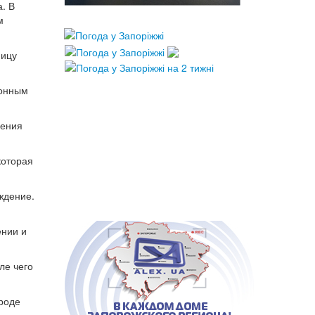
а. В
м
ницу
конным
нения
которая
ждение.
ении и
ле чего
ороде