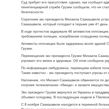
Суд требует его присутствия, однако, как сообщил ад
пенитенциарной службе Грузии сообщили, что не ст
безопасности.
Соратники экс-президента Михаила Саакашвили устр
Саакашвили, который голодает в тюрьме уже 41 день.
В ходе протестов задержали 46 активистов оппозици
требованиям полиции, оскорбление сотрудника полиц
Активисты оппозиции были задержаны возле зданий 
Грузии.
Перемещение экс-президента Грузии Михаила Саакаш
угрожает его жизни и здоровью. Об этом сообщила у
По информации омбудсмена, тюремщики избили полити
Также известно - экс-президенту поступают угрозы от
Напомним, что Михаил Саакашвили обвиняется по дел
погроме телекомпании «Имеди» и захвате имущества 
Экс-президент Грузии вернулся из Украины в преддве
объявил голодовку. В последующие недели в Тбилиси 
С 8 ноября Саакашвили находится в тюремной больни