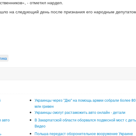
ственников», - отметил нардеп.
ошло на следующий день после признания его народным депутатом
тика
й
Украинцы через "Дію" на помощь армии собрали более 80
млн гривен
Украинцы смогут растаможить авто онлайн - детали
 авто
В Закарпатской области оборвался подвесной мост с деть
Видео
ь
Польша передаст оборонительное вооружение Украине