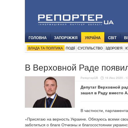
ГОЛОВНА
ЗАПОРІЖЖЯ
УКРАЇНА
СВІТ
В
ВЛАДА ТА ПОЛІТИКА
ПОДІЇ
СУСПІЛЬСТВО
ЗДОРОВ'Я
К
В Верховной Раде появи
РепортерUA
16 Июн 2020 - 1
Депутат Верховной ра
зашел в Раду вместо А
В частности, парламента
«Присягаю на верность Украине. Обязуюсь всеми сво
заботиться о благе Отчизны и благосостоянии украин