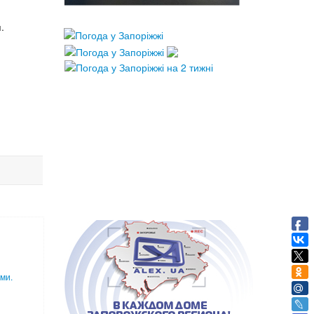
.
ми.