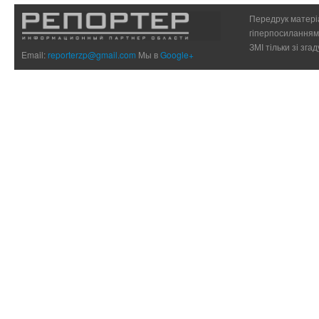
Передрук матеріа
гіперпосиланням 
ЗМІ тільки зі зг
Email:
reporterzp@gmail.com
Мы в
Google+