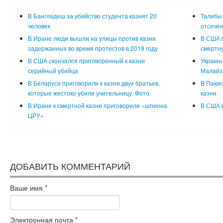
В Бангладеш за убийство студента казнят 20
Талибы 
человек
отсечен
В Иране люди вышли на улицы против казни
В США 
задержанных во время протестов в 2019 году
смертну
В США скончался приговоренный к казни
Украинц
серийный убийца
Малайзи
В Беларуси приговорили к казни двух братьев,
В Пакис
которые жестоко убили учительницу. Фото
казни
В Иране к смертной казни приговорили «шпиона
В США в
ЦРУ»
ДОБАВИТЬ КОММЕНТАРИЙ
Ваше имя
*
Электронная почта
*