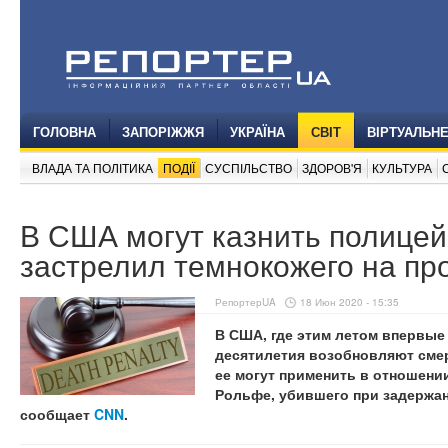
ГОЛОВНА
ЗАПОРІЖЖЯ
УКРАЇНА
СВІТ
ВІРТУАЛЬН
ВЛАДА ТА ПОЛІТИКА
ПОДІЇ
СУСПІЛЬСТВО
ЗДОРОВ'Я
КУЛЬТУРА
В США могут казнить полицей
застрелил темнокожего на про
РепортерUA
18 Июн 2020 - 15:35
В США, где этим летом впервые 
десятилетия возобновляют смер
ее могут применить в отношени
Рольфе, убившего при задержан
сообщает
CNN
.