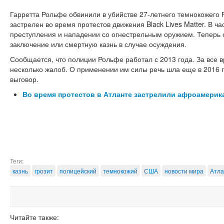
Гарретта Рольфе обвинили в убийстве 27-летнего темнокожего 
застрелен во время протестов движения Black Lives Matter. В ч
преступления и нападении со огнестрельным оружием. Теперь 
заключение или смертную казнь в случае осуждения.
Сообщается, что полиции Рольфе работал с 2013 года. За все 
несколько жалоб. О применении им силы речь шла еще в 2016 г
выговор.
Во время протестов в Атланте застрелили афроамерик
Теги:
казнь
грозит
полицейский
темнокожий
США
новости мира
Атла
Читайте также: