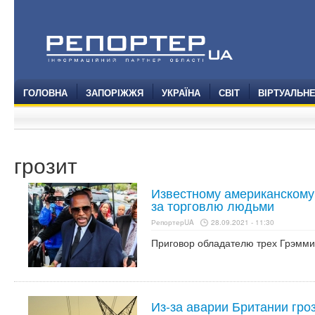
ГОЛОВНА
ЗАПОРІЖЖЯ
УКРАЇНА
СВІТ
ВІРТУАЛЬН
грозит
Известному американскому
за торговлю людьми
РепортерUA
28.09.2021 - 11:30
Приговор обладателю трех Грэмми R
Из-за аварии Британии гро