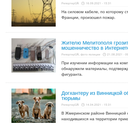
РепортерUA
16.09.2021 - 15:31
На силовом кабеле, по которому с
Франции, произошел пожар.
Жителю Мелитополя грозит
мошенничество в Интернет
РепортерUA, фото полиции
21.08.2021 - 0
При изучении информации на комп
обнаружили материалы, подтверж
фигуранта.
Догхантеру из Винницкой о
тюрьмы
РепортерUA
14.04.2021 - 15:31
В Жмеринском районе Винницкой о
находившихся на территории прию