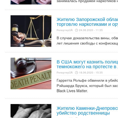
занималась продажей наркотиков н
Жителю Запорожской област
торговлю наркотиками и о
РепортерUA
24.06.2020 - 11:35
В случае доказательства вины, об
лет лишения свободы с конфискац
В США могут казнить полиц
темнокожего на протесте в
РепортерUA
18.06.2020 - 15:35
Гарретта Рольфе обвинили в убийс
Рэйшарда Брукса, который был за
Black Lives Matter.
Жителю Каменки-Днепровско
убийство родственницы