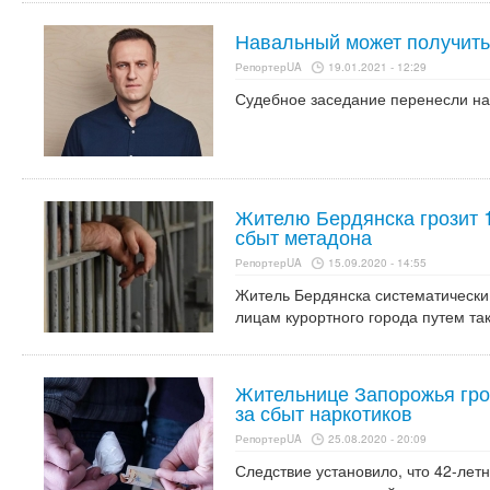
Навальный может получить
РепортерUA
19.01.2021 - 12:29
Судебное заседание перенесли на
Жителю Бердянска грозит 
сбыт метадона
РепортерUA
15.09.2020 - 14:55
Житель Бердянска систематическ
лицам курортного города путем та
Жительнице Запорожья гро
за сбыт наркотиков
РепортерUA
25.08.2020 - 20:09
Следствие установило, что 42-лет