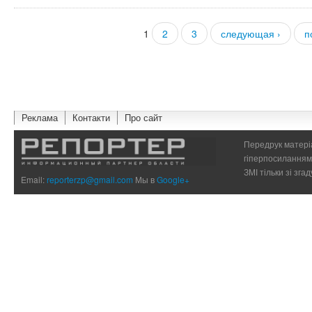
1
2
3
следующая ›
п
Страницы
Реклама
Контакти
Про сайт
Передрук матеріа
гіперпосиланням 
ЗМІ тільки зі зг
Email:
reporterzp@gmail.com
Мы в
Google+