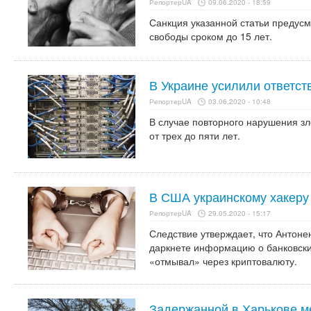
РепортерUA
09.06.2020 - 18:59
Санкция указанной статьи предусм
свободы сроком до 15 лет.
В Украине усилили ответст
РепортерUA
03.06.2020 - 10:48
В случае повторного нарушения з
от трех до пяти лет.
В США украинскому хакеру 
РепортерUA
29.05.2020 - 15:17
Следствие утверждает, что Антоне
даркнете информацию о банковски
«отмывал» через криптовалюту.
Задержанной в Харькове м