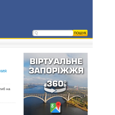
ния
гиб на