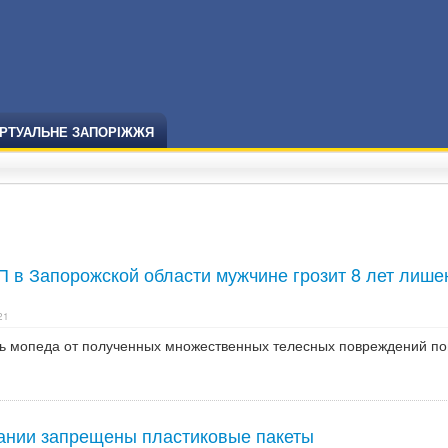
ІРТУАЛЬНЕ ЗАПОРІЖЖЯ
П в Запорожской области мужчине грозит 8 лет лише
21
ь мопеда от полученных множественных телесных повреждений по
мании запрещены пластиковые пакеты