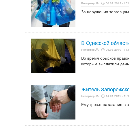
РепортерUA
06.09.2019 - 15:
За нарушения торговцам 
В Одесской области
РепортерUA
05.08.2019 - 11:
Во время обысков право
которым выплатили день
Житель Запорожско
РепортерUA
14.01.2019 - 12:
Ему грозит наказание в 