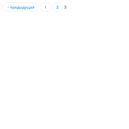
‹ предыдущая
1
2
3