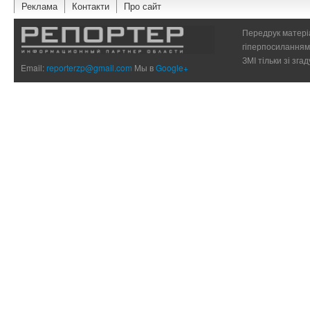
Реклама
Контакти
Про сайт
Передрук матеріа
гіперпосиланням 
ЗМІ тільки зі зг
Email:
reporterzp@gmail.com
Мы в
Google+