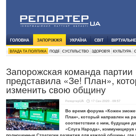
ГОЛОВНА
ЗАПОРІЖЖЯ
УКРАЇНА
СВІТ
ВІРТУАЛЬН
ВЛАДА ТА ПОЛІТИКА
ПОДІЇ
СУСПІЛЬСТВО
ЗДОРОВ'Я
КУЛЬТУРА
Запорожская команда партии
представила «Зе! План», кот
изменить свою общину
РепортерUA
17 Сен 2020 - 09:57
Во время форума «Кожен зможе»
План», который направлен на р
соответствии с ним, будущие д
«Слуга Народа», коммуницируя 
полноценные Стратегии развития для каждой общины, где и