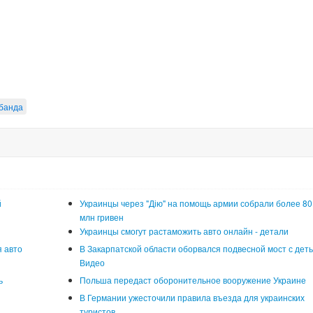
банда
й
Украинцы через "Дію" на помощь армии собрали более 80
млн гривен
Украинцы смогут растаможить авто онлайн - детали
 авто
В Закарпатской области оборвался подвесной мост с деть
Видео
ь
Польша передаст оборонительное вооружение Украине
В Германии ужесточили правила въезда для украинских
туристов