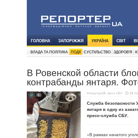
ГОЛОВНА
ЗАПОРІЖЖЯ
УКРАЇНА
СВІТ
В
ВЛАДА ТА ПОЛІТИКА
ПОДІЇ
СУСПІЛЬСТВО
ЗДОРОВ'Я
К
В Ровенской области бл
контрабанды янтаря. Фот
РепортерUA, фото СБУ
28 Се
Служба безопасности 
янтаря в одну из азиат
пресс-служба СБУ.
«В рамках начатого угол