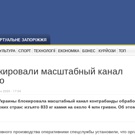
ІРТУАЛЬНЕ ЗАПОРІЖЖЯ
УЛЬТУРА
СПОРТ
ТЕХНОЛОГІЇ
ЕКОНОМІКА
БІЗНЕС
КУРЙОЗИ
ТОП
окировали масштабный канал
о
н 2020 - 17:04
Украины блокировала масштабный канал контрабанды обрабо
ских стран: изъято 833 кг камня на около 4 млн гривен. Об это
овного производства оперативники спецслужбы установили, что ор