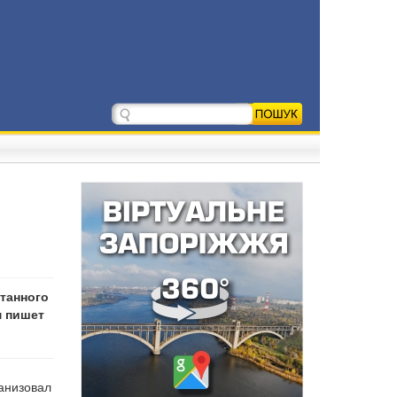
танного
м пишет
ганизовал