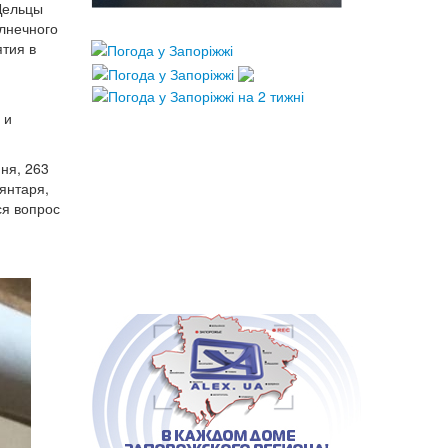
 Дельцы
олнечного
тия в
 и
мня, 263
янтаря,
ся вопрос