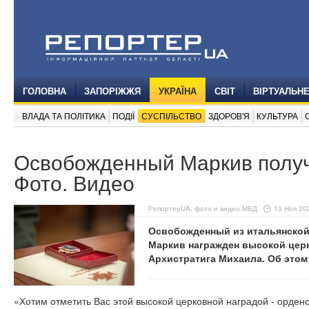
ГОЛОВНА
ЗАПОРІЖЖЯ
УКРАЇНА
СВІТ
ВІРТУАЛЬН
ВЛАДА ТА ПОЛІТИКА
ПОДІЇ
СУСПІЛЬСТВО
ЗДОРОВ'Я
КУЛЬТУРА
Освобожденный Маркив получ
Фото. Видео
РепортерUA, фото и видео МВД
10 Ноя 202
Освобожденный из итальянской
Маркив награжден высокой цер
Архистратига Михаила. Об этом
«Хотим отметить Вас этой высокой церковной наградой - орден