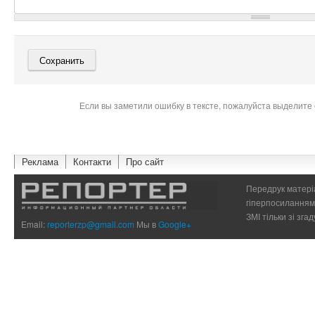
Если вы заметили ошибку в тексте, пожалуйста выделите 
Реклама
Контакти
Про сайт
Передрук матеріа
гіперпосиланням 
ЗМІ тільки зі зг
Email:
reporterzp@gmail.com
Мы в
Google+