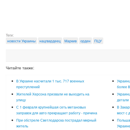
Теги:
новости Украины
нацгвардеец
Маркив
орден
ПЦУ
Читайте также:
В Украине насчитали 1 тыс. 717 военных
Украинц
преступлений
более 8
Жителей Херсона призвали не выходить на
Украинц
улицу
детали
С 1 февраля крупнейшая сеть метановых
В Закар
заправок для авто прекращает работу - причина
мост с 
При обстреле Светлодарска пострадал мирный
Польша
житель
Украин