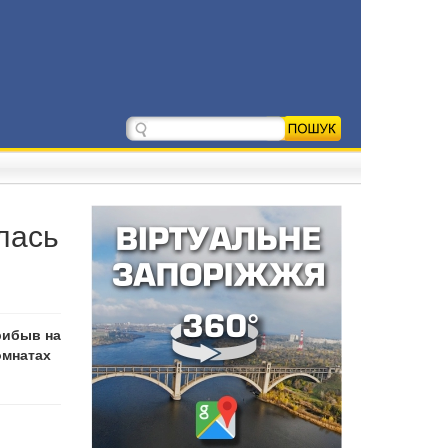
лась
рибыв на
омнатах