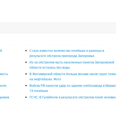
ый
Стало известно количество погибших и раненых в
результате обстрела пригорода Запорожья
Из-за обстрелов часть населенных пунктов Запорожской
области осталась без воды
кость
В Житомирской области больше восьми часов тушат пожа
на нефтебазах. Фото
поля,
Войска РФ нанесли удар по зданию хлебозавода в Макаро
13 погибших
дников
ГСЧС: В Гуляйполе в результате обстрелов погиб человек