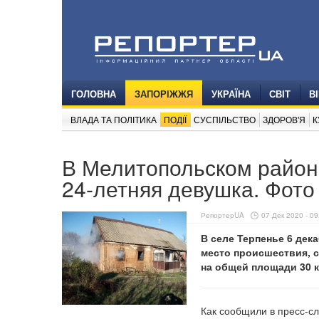
ГОЛОВНА
ЗАПОРІЖЖЯ
УКРАЇНА
СВІТ
В
ВЛАДА ТА ПОЛІТИКА
ПОДІЇ
СУСПІЛЬСТВО
ЗДОРОВ'Я
К
В Мелитопольском район
24-летняя девушка. Фото
РепортерUA
07 Дек 2020 - 09
В селе Терпенье 6 дек
место происшествия, с
на общей площади 30 к
Как сообщили в пресс-с