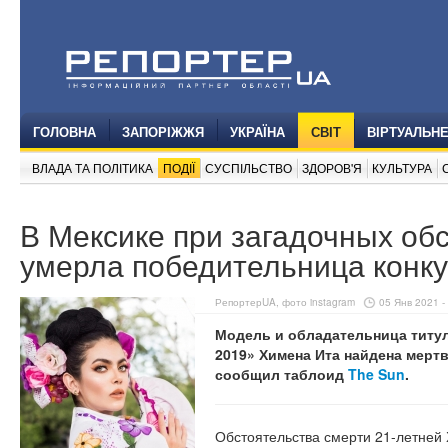
ГОЛОВНА
ЗАПОРІЖЖЯ
УКРАЇНА
СВІТ
ВІРТУАЛЬН
ВЛАДА ТА ПОЛІТИКА
ПОДІЇ
СУСПІЛЬСТВО
ЗДОРОВ'Я
КУЛЬТУРА
В Мексике при загадочных об
умерла победительница конку
РепортерUA, фото instagram
05 Янв 2021 -
Модель и обладательница титул
2019» Химена Ита найдена мертв
сообщил таблоид
The Sun
.
Обстоятельства смерти 21-летней 