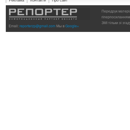
Передрук матеріа
гіперпосиланням 
ЗМІ тільки зі зг
Email:
reporterzp@gmail.com
Мы в
Google+