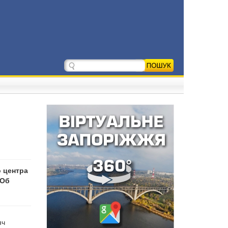
 центра
 Об
яч