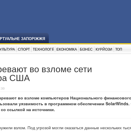
ІРТУАЛЬНЕ ЗАПОРІЖЖЯ
УЛЬТУРА
СПОРТ
ТЕХНОЛОГІЇ
ЕКОНОМІКА
БІЗНЕС
КУРЙОЗИ
ТОП
ревают во взломе сети
ра США
9:33
озревают во взломе компьютеров Национального финансового
ьзовали уязвимость в программном обеспечении SolarWinds.
со ссылкой на источники.
жили взлом. Под угрозой могли оказаться данные нескольких тыс