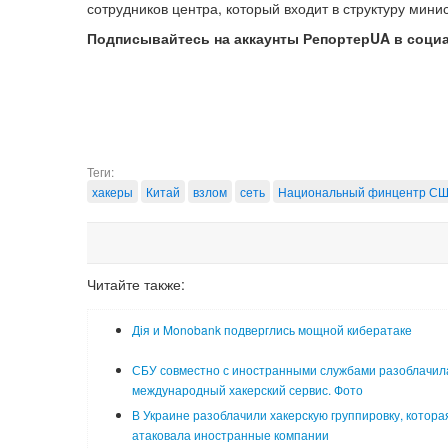
сотрудников центра, который входит в структуру мини
Подписывайтесь на аккаунты РепортерUA в соци
Теги:
хакеры
Китай
взлом
сеть
Национальный финцентр С
Читайте также:
Дія и Monobank подверглись мощной кибератаке
СБУ совместно с иностранными службами разоблачил
международный хакерский сервис. Фото
В Украине разоблачили хакерскую группировку, котора
атаковала иностранные компании