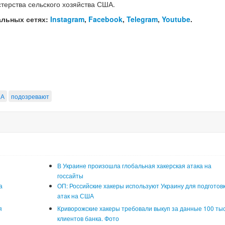
стерства сельского хозяйства США.
альных сетях:
Instagram
,
Facebook
,
Telegram
,
Youtube
.
ША
подозревают
В Украине произошла глобальная хакерская атака на
госсайты
а
ОП: Российские хакеры используют Украину для подготов
атак на США
я
Криворожские хакеры требовали выкуп за данные 100 ты
клиентов банка. Фото