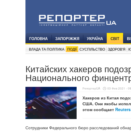
ГОЛОВНА
ЗАПОРІЖЖЯ
УКРАЇНА
СВІТ
В
ВЛАДА ТА ПОЛІТИКА
ПОДІЇ
СУСПІЛЬСТВО
ЗДОРОВ'Я
К
Китайских хакеров подоз
Национального финцент
РепортерUA
03 Фев 2021 - 0
Хакеров из Китая под
США. Они якобы испол
этом сообщает
Reuters
Сотрудники Федерального бюро расследований обнару