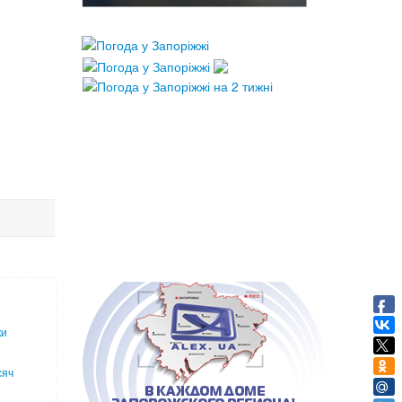
ки
сяч