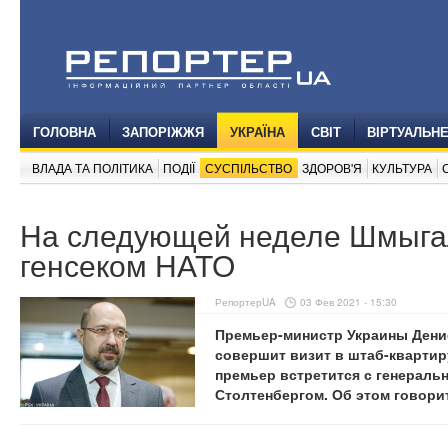
ГОЛОВНА
ЗАПОРІЖЖЯ
УКРАЇНА
СВІТ
ВІРТУАЛЬН
ВЛАДА ТА ПОЛІТИКА
ПОДІЇ
СУСПІЛЬСТВО
ЗДОРОВ'Я
КУЛЬТУРА
На следующей неделе Шмыгал
генсеком НАТО
РепортерUA
03 Фев 2021 - 15:30
Премьер-министр Украины Дени
совершит визит в штаб-квартир
премьер встретится с генераль
Столтенбергом. Об этом говорит