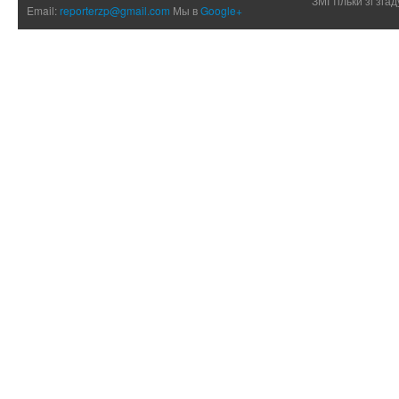
ЗМІ тільки зі зг
Email:
reporterzp@gmail.com
Мы в
Google+