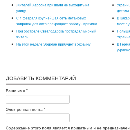
Жителей Херсона призвали не выходить на
Украинц
улицу
детали
С 1 февраля крупнейшая сеть метановых
В Закар
заправок для авто прекращает работу - причина
мост с 
При обстреле Светлодарска пострадал мирный
Польша
житель
Украин
На этой неделе Эрдоган прибудет в Украину
В Герма
украинс
ДОБАВИТЬ КОММЕНТАРИЙ
Ваше имя
*
Электронная почта
*
Содержание этого поля является приватным и не предназначено