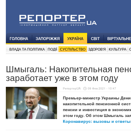
ГОЛОВНА
ЗАПОРІЖЖЯ
УКРАЇНА
СВІТ
ВІРТУАЛЬН
ВЛАДА ТА ПОЛІТИКА
ПОДІЇ
СУСПІЛЬСТВО
ЗДОРОВ'Я
КУЛЬТУРА
Шмыгаль: Накопительная пен
заработает уже в этом году
РепортерUA
09 Фев 2021 - 10:47
Премьер-министр Украины Дени
накопительной пенсионной сист
пенсии и инвестиция в экономику
этом году. Об этом Шмыгаль за
Коронавирус: вызовы и ответы