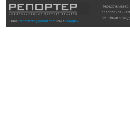
Передрук матеріа
гіперпосиланням 
ЗМІ тільки зі зг
Email:
reporterzp@gmail.com
Мы в
Google+