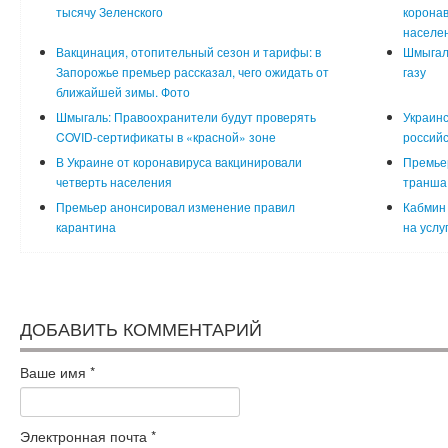
тысячу Зеленского
коронав
населе
Вакцинация, отопительный сезон и тарифы: в
Шмыгаль
Запорожье премьер рассказал, чего ожидать от
газу
ближайшей зимы. Фото
Шмыгаль: Правоохранители будут проверять
Украинс
COVID-сертификаты в «красной» зоне
российс
В Украине от коронавируса вакцинировали
Премьер
четверть населения
транша
Премьер анонсировал изменение правил
Кабмин
карантина
на услу
ДОБАВИТЬ КОММЕНТАРИЙ
Ваше имя
*
Электронная почта
*