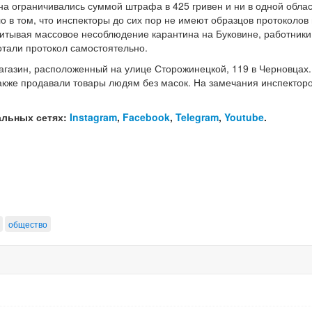
на ограничивались суммой штрафа в 425 гривен и ни в одной обла
в том, что инспекторы до сих пор не имеют образцов протоколов 
итывая массовое несоблюдение карантина на Буковине, работники
тали протокол самостоятельно.
газин, расположенный на улице Сторожинецкой, 119 в Черновцах.
акже продавали товары людям без масок. На замечания инспектор
альных сетях:
Instagram
,
Facebook
,
Telegram
,
Youtube
.
общество