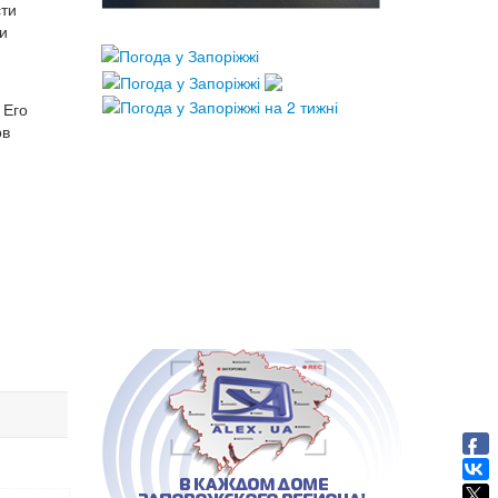
сти
и
 Его
ов