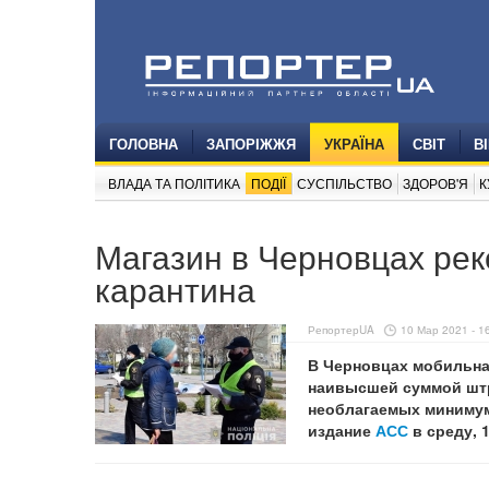
ГОЛОВНА
ЗАПОРІЖЖЯ
УКРАЇНА
СВІТ
В
ВЛАДА ТА ПОЛІТИКА
ПОДІЇ
СУСПІЛЬСТВО
ЗДОРОВ'Я
К
Магазин в Черновцах ре
карантина
РепортерUA
10 Мар 2021 - 1
В Черновцах мобильна
наивысшей суммой штр
необлагаемых минимумо
издание
АСС
в среду, 1