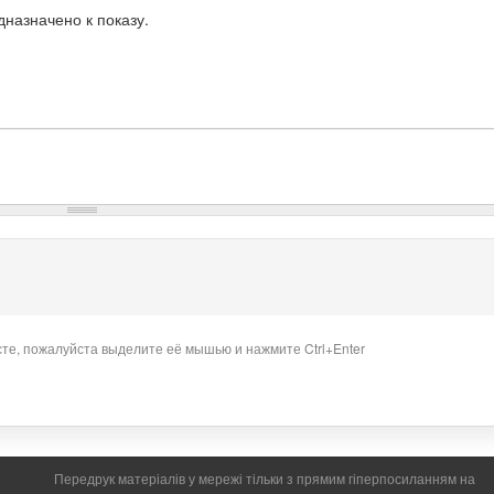
назначено к показу.
сте, пожалуйста выделите её мышью и нажмите Ctrl+Enter
Передрук матеріалів у мережі тільки з прямим гіперпосиланням на