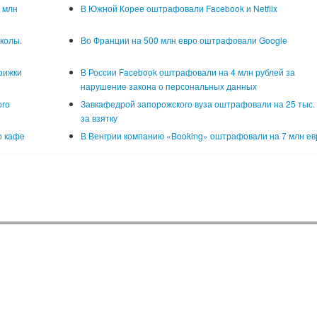
 млн
В Южной Корее оштрафовали Facebook и Netflix
колы.
Во Франции на 500 млн евро оштрафовали Google
рижки
В России Facebook оштрафовали на 4 млн рублей за
нарушение закона о персональных данных
ого
Завкафедрой запорожского вуза оштрафовали на 25 тыс. 
за взятку
о кафе
В Венгрии компанию «Booking» оштрафовали на 7 млн ев