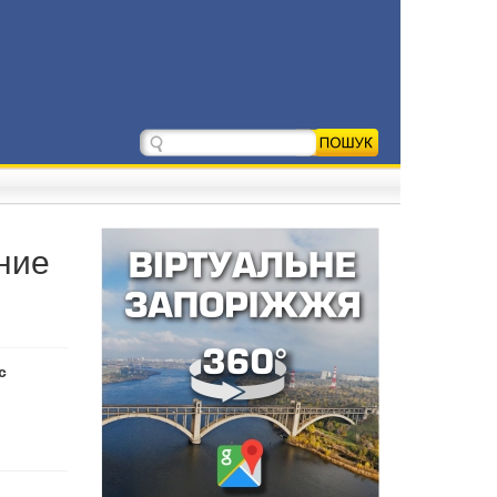
ние
с