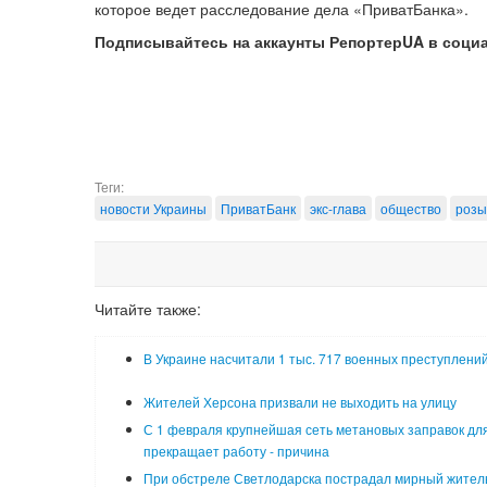
которое ведет расследование дела «ПриватБанка».
Подписывайтесь на аккаунты РепортерUA в соци
Теги:
новости Украины
ПриватБанк
экс-глава
общество
розы
Читайте также:
В Украине насчитали 1 тыс. 717 военных преступлени
Жителей Херсона призвали не выходить на улицу
С 1 февраля крупнейшая сеть метановых заправок для
прекращает работу - причина
При обстреле Светлодарска пострадал мирный жител