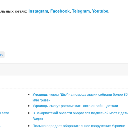
альных сетях:
Instagram
,
Facebook
,
Telegram
,
Youtube
.
ск
й
Украинцы через "Дію" на помощь армии собрали более 80
млн гривен
Украинцы смогут растаможить авто онлайн - детали
 авто
В Закарпатской области оборвался подвесной мост с деть
Видео
ь
Польша передаст оборонительное вооружение Украине