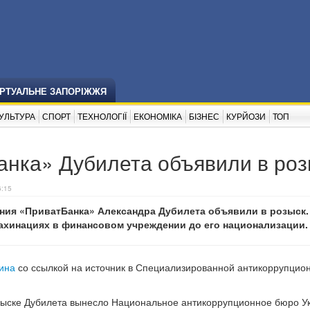
ІРТУАЛЬНЕ ЗАПОРІЖЖЯ
УЛЬТУРА
СПОРТ
ТЕХНОЛОГІЇ
ЕКОНОМІКА
БІЗНЕС
КУРЙОЗИ
ТОП
анка» Дубилета объявили в роз
6:15
ния «ПриватБанка» Александра Дубилета объявили в розыск.
махинациях в финансовом учреждении до его национализации.
ина
со ссылкой на источник в Специализированной антикоррупцио
озыске Дубилета вынесло Национальное антикоррупционное бюро У