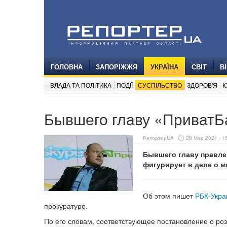
ГОЛОВНА
ЗАПОРІЖЖЯ
УКРАЇНА
СВІТ
В
ВЛАДА ТА ПОЛІТИКА
ПОДІЇ
СУСПІЛЬСТВО
ЗДОРОВ'Я
К
Бывшего главу «ПриватБ
РепортерUA
29 Мар 2021 - 1
Бывшего главу правле
фигурирует в деле о 
Об этом пишет
РБК-Укра
прокуратуре.
По его словам, соответствующее постановление о р