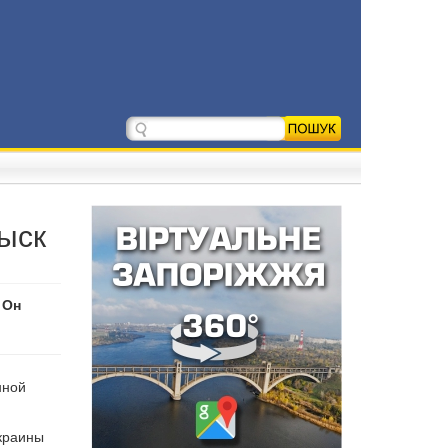
ыск
 Он
нной
краины