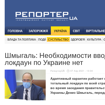
ГОЛОВНА
ЗАПОРІЖЖЯ
УКРАЇНА
СВІТ
ВІРТУАЛЬН
ВЛАДА ТА ПОЛІТИКА
ПОДІЇ
СУСПІЛЬСТВО
ЗДОРОВ'Я
КУЛЬТУРА
Шмыгаль: Необходимости вво
локдаун по Украине нет
РепортерUA
07 Апр 2021 - 13:34
Адаптивный карантин работает 
тотальный локдаун по всей стра
во время заседания правительс
Украины Денис Шмыгаль, перед