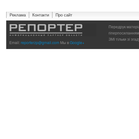
Реклама
Контакти
Про сайт
Передрук матеріа
гіперпосиланням 
ЗМІ тільки зі зг
Email:
reporterzp@gmail.com
Мы в
Google+