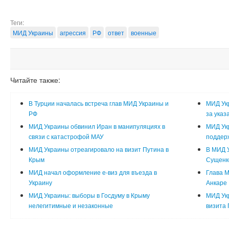
Теги:
МИД Украины
агрессия
РФ
ответ
военные
Читайте также:
В Турции началась встреча глав МИД Украины и
МИД Укр
РФ
за указ
МИД Украины обвинил Иран в манипуляциях в
МИД Ук
связи с катастрофой МАУ
поддер
МИД Украины отреагировало на визит Путина в
В МИД У
Крым
Сущенк
МИД начал оформление е-виз для въезда в
Глава М
Украину
Анкаре
МИД Украины: выборы в Госдуму в Крыму
МИД Укр
нелегитимные и незаконные
визита 