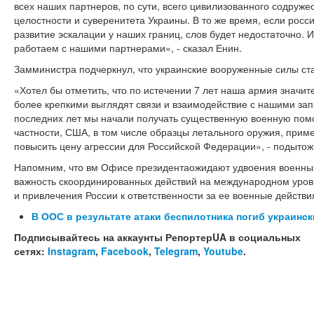
всех наших партнеров, по сути, всего цивилизованного содруж
целостности и суверенитета Украины. В то же время, если росс
развитие эскалации у наших границ, слов будет недостаточно. 
работаем с нашими партнерами», - сказал Енин.
Замминистра подчеркнул, что украинские вооруженные силы ста
«Хотел бы отметить, что по истечении 7 лет наша армия значит
более крепкими выглядят связи и взаимодействие с нашими за
последних лет мы начали получать существенную военную помо
частности, США, в том числе образцы летального оружия, при
повысить цену агрессии для Российской Федерации», - подытож
Напомним, что вм Офисе президентаожидают удвоения военных
важность скоординированных действий на международном уров
и привлечения России к ответственности за ее военные действи
В ООС в результате атаки беспилотника погиб украинс
Подписывайтесь на аккаунты РепортерUA в социальных
сетях:
Instagram
,
Facebook
,
Telegram
,
Youtube
.