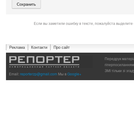
Если вы заметили ошибку в тексте, пожалуйста выделите 
Реклама
Контакти
Про сайт
Передрук матеріа
гіперпосиланням 
ЗМІ тільки зі зг
Email:
reporterzp@gmail.com
Мы в
Google+