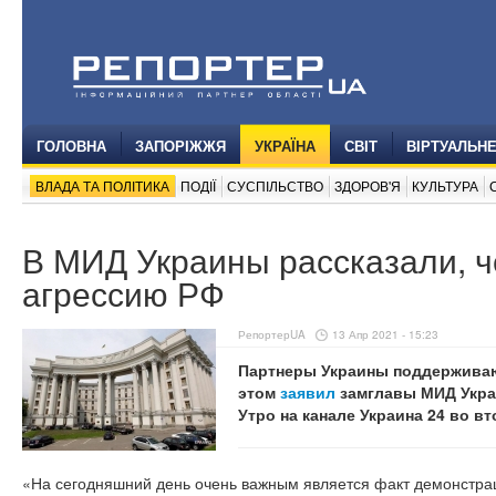
ГОЛОВНА
ЗАПОРІЖЖЯ
УКРАЇНА
СВІТ
ВІРТУАЛЬН
ВЛАДА ТА ПОЛІТИКА
ПОДІЇ
СУСПІЛЬСТВО
ЗДОРОВ'Я
КУЛЬТУРА
В МИД Украины рассказали, ч
агрессию РФ
РепортерUA
13 Апр 2021 - 15:23
Партнеры Украины поддерживают
этом
заявил
замглавы МИД Укра
Утро на канале Украина 24 во вт
«На сегодняшний день очень важным является факт демонстр