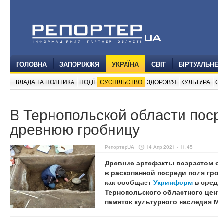
ГОЛОВНА
ЗАПОРІЖЖЯ
УКРАЇНА
СВІТ
ВІРТУАЛЬН
ВЛАДА ТА ПОЛІТИКА
ПОДІЇ
СУСПІЛЬСТВО
ЗДОРОВ'Я
КУЛЬТУРА
В Тернопольской области пос
древнюю гробницу
РепортерUA
14 Апр 2021 - 11:45
Древние артефакты возрастом 
в раскопанной посреди поля гро
как сообщает
Укринформ
в сред
Тернопольского областного цен
памяток культурного наследия 