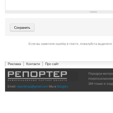
Если вы заметили ошибку в тексте, пожалуйста выделите 
Реклама
Контакти
Про сайт
Передрук матеріа
гіперпосиланням 
ЗМІ тільки зі зг
Email:
reporterzp@gmail.com
Мы в
Google+