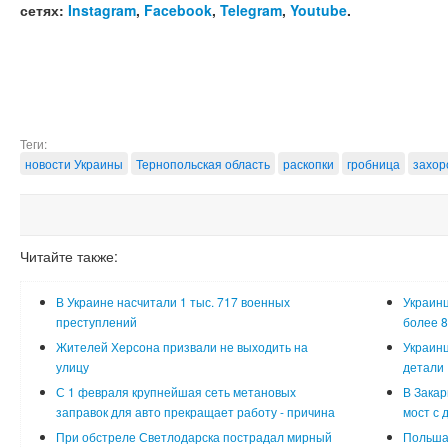
сетях:
Instagram
,
Facebook
,
Telegram
,
Youtube
.
Теги:
новости Украины
Тернопольская область
раскопки
гробница
захор
Читайте также:
В Украине насчитали 1 тыс. 717 военных
Украинц
преступлений
более 8
Жителей Херсона призвали не выходить на
Украинц
улицу
детали
С 1 февраля крупнейшая сеть метановых
В Закар
заправок для авто прекращает работу - причина
мост с 
При обстреле Светлодарска пострадал мирный
Польша