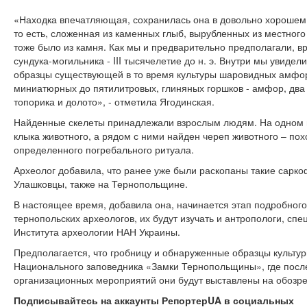
«Находка впечатляющая, сохранилась она в довольно хорошем 
то есть, сложенная из каменных глыб, вырубленных из местного
тоже было из камня. Как мы и предварительно предполагали, в
сундука-могильника - III тысячелетие до н. э. Внутри мы увидел
образцы существующей в то время культуры шаровидных амфор.
миниатюрных до пятилитровых, глиняных горшков - амфор, дв
топорика и долото», - отметила Ягодинская.
Найденные скелеты принадлежали взрослым людям. На одном из
клыка животного, а рядом с ними найден череп животного – пох
определенного погребального ритуала.
Археолог добавила, что ранее уже были раскопаны такие сарко
Улашковцы, также на Тернопольщине.
В настоящее время, добавила она, начинается этап подробног
тернопольских археологов, их будут изучать и антропологи, сп
Института археологии НАН Украины.
Предполагается, что гробницу и обнаруженные образцы культ
Национального заповедника «Замки Тернопольщины», где посл
организационных мероприятий они будут выставлены на обозре
Подписывайтесь на аккаунты РепортерUA в социальных