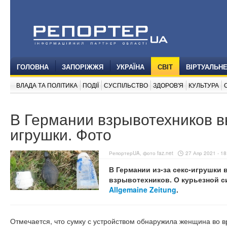
ГОЛОВНА
ЗАПОРІЖЖЯ
УКРАЇНА
СВІТ
ВІРТУАЛЬН
ВЛАДА ТА ПОЛІТИКА
ПОДІЇ
СУСПІЛЬСТВО
ЗДОРОВ'Я
КУЛЬТУРА
В Германии взрывотехников вы
игрушки. Фото
РепортерUA, фото faz.net
27 Апр 2021 - 18
В Германии из-за секс-игрушки 
взрывотехников. О курьезной с
Allgemaine Zeitung
.
Отмечается, что сумку с устройством обнаружила женщина во в