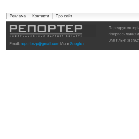
Реклама
Контакти
Про сайт
Передрук матеріа
гіперпосиланням 
ЗМІ тільки зі зг
Email:
reporterzp@gmail.com
Мы в
Google+