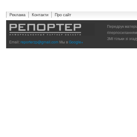
Реклама
Контакти
Про сайт
Передрук матеріа
гіперпосиланням 
ЗМІ тільки зі зг
Email:
reporterzp@gmail.com
Мы в
Google+