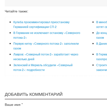
Читайте также:
Кулеба прокомментировал приостановку
В мино
Германией сертификации СП-2
хотят с
В Германии не исключают остановку «Северного
До конц
потока-2»
газом
Первую нитку «Северного потока-2» заполнили
В Дании
газом
Лавров: «Северный поток-2» заработает через
В Герма
несколько дней
газопро
Зеленский и Меркель обсудили «Северный
Строите
поток-2»: подробности
закончи
ДОБАВИТЬ КОММЕНТАРИЙ
Ваше имя
*