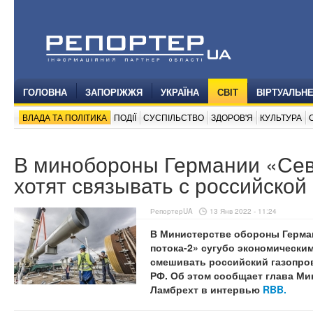
ГОЛОВНА
ЗАПОРІЖЖЯ
УКРАЇНА
СВІТ
ВІРТУАЛЬН
ВЛАДА ТА ПОЛІТИКА
ПОДІЇ
СУСПІЛЬСТВО
ЗДОРОВ'Я
КУЛЬТУРА
В минобороны Германии «Сев
хотят связывать с российской
РепортерUA
13 Янв 2022 - 11:24
В Министерстве обороны Герма
потока-2» сугубо экономическим
смешивать российский газопро
РФ. Об этом сообщает глава М
Ламбрехт в интервью
RBB.