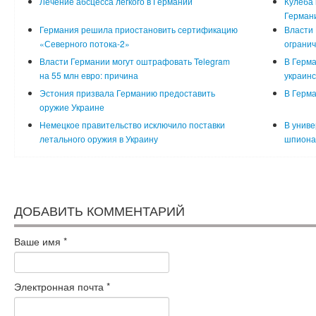
Лечение абсцесса легкого в Германии
Кулеба
Герман
Германия решила приостановить сертификацию
Власти 
«Северного потока-2»
ограни
Власти Германии могут оштрафовать Telegram
В Герма
на 55 млн евро: причина
украинс
Эстония призвала Германию предоставить
В Герма
оружие Украине
Немецкое правительство исключило поставки
В униве
летального оружия в Украину
шпиона
ДОБАВИТЬ КОММЕНТАРИЙ
Ваше имя
*
Электронная почта
*