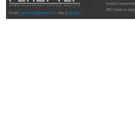
гіперпосиланням 
ЗМІ тільки зі зг
Email:
reporterzp@gmail.com
Мы в
Google+